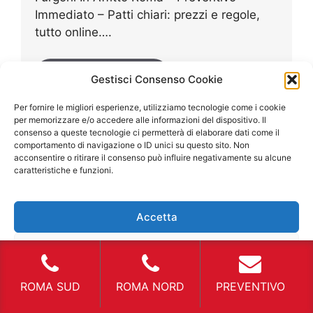
Immediato – Patti chiari: prezzi e regole,
tutto online….
Continua a leggere
Gestisci Consenso Cookie
Per fornire le migliori esperienze, utilizziamo tecnologie come i cookie
per memorizzare e/o accedere alle informazioni del dispositivo. Il
consenso a queste tecnologie ci permetterà di elaborare dati come il
comportamento di navigazione o ID unici su questo sito. Non
acconsentire o ritirare il consenso può influire negativamente su alcune
caratteristiche e funzioni.
Accetta
Nega
Affitto Furgone Roma
Visualizza le preferenze
ROMA SUD
ROMA NORD
PREVENTIVO