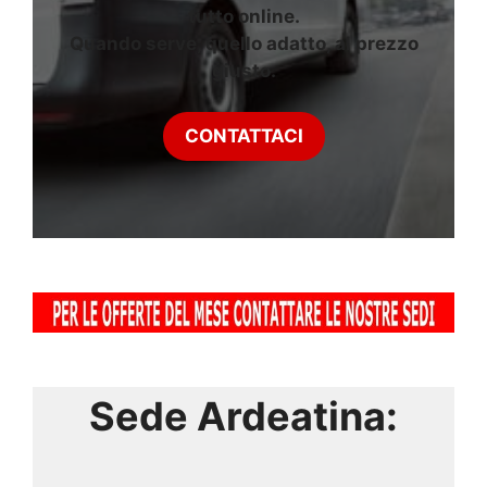
tutto online.
Quando serve, quello adatto, al prezzo
giusto.
CONTATTACI
Sede Ardeatina: