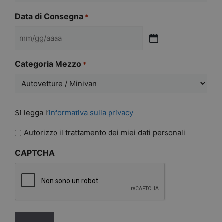
AAAA
Data di Consegna
*
MM
slash
Categoria Mezzo
*
GG
slash
AAAA
Si
Si legga l’
informativa sulla privacy
legga
l'informativa
Autorizzo il trattamento dei miei dati personali
sulla
CAPTCHA
privacy
*