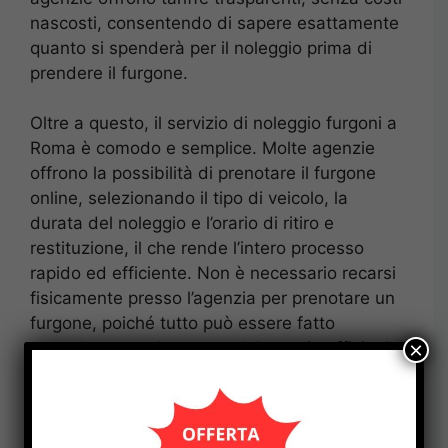
nascosti, consentendo di sapere esattamente
quanto si spenderà per il noleggio prima di
prendere il furgone.
Oltre a questo, il servizio di noleggio furgoni a
Roma è comodo e semplice. Molte agenzie
offrono la possibilità di prenotare il furgone
online, selezionando il tipo di veicolo, la
durata del noleggio e l’orario di ritiro e
restituzione, il che rende l’intero processo
rapido ed efficiente. Non è necessario recarsi
fisicamente presso l’agenzia per prenotare un
furgone, poiché tutto può essere fatto
×
comodamente da casa o dal proprio ufficio. In
aggiunta, alcuni servizi di noleggio offrono
anche la possibilità di ritirare il furgone in orari
flessibili, durante la sera o nel weekend,