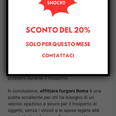
facilitando così chi ha bisogno di un mezzo
fuori dagli orari lavorativi.
Un ulteriore vantaggio di
affittare furgoni
Roma
è che molti veicoli sono equipaggiati
con attrezzature extra, come sponde
elevatrici o rulli per il carico, che rendono il
trasporto di beni pesanti o ingombranti molto
più semplice e sicuro. Inoltre, il noleggio
consente di viaggiare con un furgone
moderno, ben tenuto e regolarmente
manutenzionato, il che riduce il rischio di
problemi durante il trasporto.
In conclusione,
affittare furgoni Roma
è una
scelta eccellente per chi ha bisogno di un
veicolo spazioso e sicuro per il trasporto di
oggetti, senza i vincoli e le spese legate alla