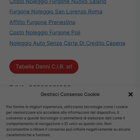
Costo Noleggio Furgone Nuovo Salario
Furgone Noleggio San Lorenzo Roma
Affitto Furgone Prenestina
Costo Noleggio Furgone Poli
Noleggio Auto Senza Carta Di Credito Capena
Tabella Danni C.I.R. srl
P.IVA: 09500391009
Gestisci Consenso Cookie
Mappa del Sito
Per fornire le migliori esperienze, utilizziamo tecnologie come i cookie
per memorizzare e/o accedere alle informazioni del dispositivo. Il
Privacy
consenso a queste tecnologie ci permetterà di elaborare dati come il
comportamento di navigazione o ID unici su questo sito. Non
Cookie Policy (UE)
acconsentire o ritirare il consenso può influire negativamente su alcune
caratteristiche e funzioni.