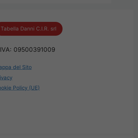
Tabella Danni C.I.R. srl
.IVA: 09500391009
ppa del Sito
ivacy
okie Policy (UE)