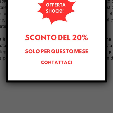
oluzione ideale anche per chi ha bisogno di un mezzo d
ale, infatti, è spesso caratterizzata da traffico congesti
re complicato e costoso. Noleggiare un furgone ti perme
he, poiché molte agenzie offrono furgoni di dimensioni 
ate.
a
è una scelta pratica, economica e flessibile per chi h
stare merci. Con la possibilità di scegliere tra una vasta
oleggiare un furgone a Roma ti permette di affrontare qua
 per un breve periodo, affittare un veicolo ti consente d