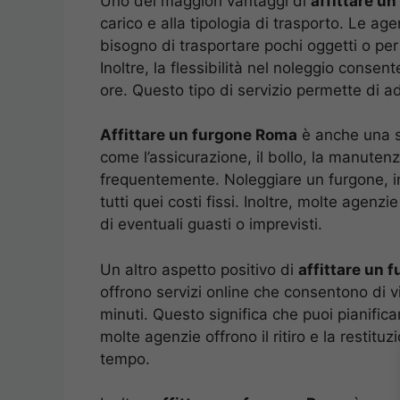
Uno dei maggiori vantaggi di
affittare u
carico e alla tipologia di trasporto. Le ag
bisogno di trasportare pochi oggetti o per 
Inoltre, la flessibilità nel noleggio consen
ore. Questo tipo di servizio permette di ad
Affittare un furgone Roma
è anche una sc
come l’assicurazione, il bollo, la manuten
frequentemente. Noleggiare un furgone, in
tutti quei costi fissi. Inoltre, molte agen
di eventuali guasti o imprevisti.
Un altro aspetto positivo di
affittare un 
offrono servizi online che consentono di vi
minuti. Questo significa che puoi pianifica
molte agenzie offrono il ritiro e la restit
tempo.