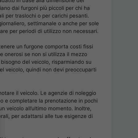
ù adatto in base alla dimensione del
ano dai furgoni più piccoli per chi ha
i per traslochi o per carichi pesanti.
: giornaliero, settimanale o anche per sole
are per periodi di utilizzo non necessari.
tenere un furgone comporta costi fissi
 onerosi se non si utilizza il mezzo
a bisogno del veicolo, risparmiando su
del veicolo, quindi non devi preoccuparti
enotare il veicolo. Le agenzie di noleggio
llo e completare la prenotazione in pochi
un veicolo all’ultimo momento. Inoltre,
rali, per adattarsi alle tue esigenze di