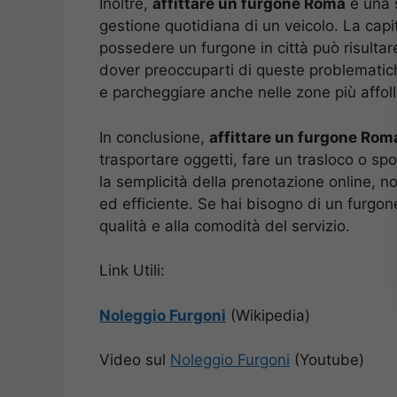
Inoltre,
affittare un furgone Roma
è una s
gestione quotidiana di un veicolo. La capit
possedere un furgone in città può risulta
dover preoccuparti di queste problematic
e parcheggiare anche nelle zone più affoll
In conclusione,
affittare un furgone Rom
trasportare oggetti, fare un trasloco o spo
la semplicità della prenotazione online, n
ed efficiente. Se hai bisogno di un furgone
qualità e alla comodità del servizio.
Link Utili:
Noleggio Furgoni
(Wikipedia)
Video sul
Noleggio Furgoni
(Youtube)