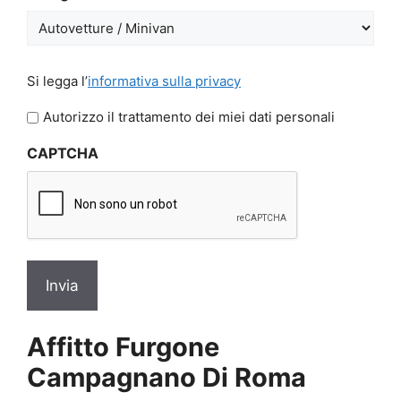
GG
slash
AAAA
Si
Si legga l’
informativa sulla privacy
legga
l'informativa
Autorizzo il trattamento dei miei dati personali
sulla
CAPTCHA
privacy
*
Affitto Furgone
Campagnano Di Roma