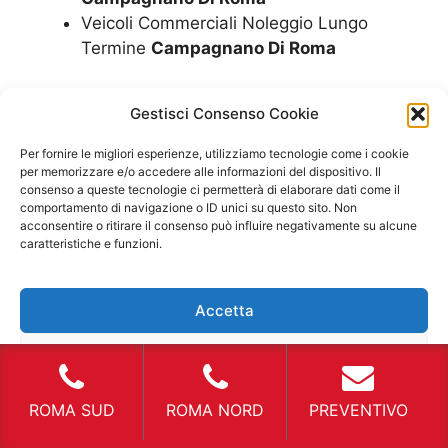
Veicoli Commerciali Noleggio Lungo
Termine
Campagnano Di Roma
Approfondimento su
Gestisci Consenso Cookie
Affitto Furgone
Per fornire le migliori esperienze, utilizziamo tecnologie come i cookie
per memorizzare e/o accedere alle informazioni del dispositivo. Il
Campagnano Di Roma
consenso a queste tecnologie ci permetterà di elaborare dati come il
comportamento di navigazione o ID unici su questo sito. Non
acconsentire o ritirare il consenso può influire negativamente su alcune
Il mondo professionale nel settore del noleggio
caratteristiche e funzioni.
degli automezzi sta avendo una vera rivoluzione
che sta cambiando l’idea dell’
Affitto Furgone
Accetta
Campagnano Di Roma
per diversi usi e diverse
tematiche. Ogni volta che si parla di noleggio le
Nega
domande che si hanno sono tantissime, quali
sono gli eventuali costi, i problemi derivanti da
Visualizza le preferenze
ROMA SUD
ROMA NORD
PREVENTIVO
incidenti e quanto siano affidabili. L’
Affitto
Furgone Campagnano Di Roma
è una richiesta