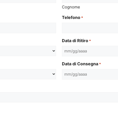
Cognome
Telefono
*
Data di Ritiro
*
MM
slash
Data di Consegna
*
GG
slash
MM
AAAA
slash
GG
slash
AAAA