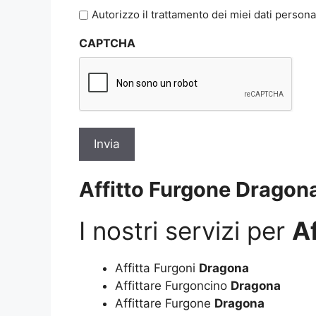
l'informativa
Autorizzo il trattamento dei miei dati persona
sulla
CAPTCHA
privacy
*
Affitto Furgone Dragon
I nostri servizi per
A
Affitta Furgoni
Dragona
Affittare Furgoncino
Dragona
Affittare Furgone
Dragona