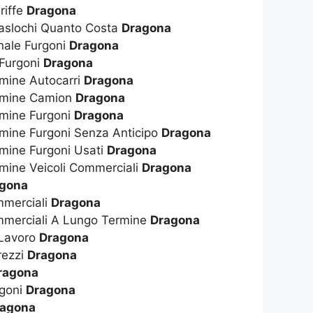
riffe
Dragona
raslochi Quanto Costa
Dragona
nale Furgoni
Dragona
 Furgoni
Dragona
mine Autocarri
Dragona
rmine Camion
Dragona
rmine Furgoni
Dragona
mine Furgoni Senza Anticipo
Dragona
mine Furgoni Usati
Dragona
mine Veicoli Commerciali
Dragona
gona
mmerciali
Dragona
mmerciali A Lungo Termine
Dragona
 Lavoro
Dragona
rezzi
Dragona
ragona
rgoni
Dragona
ragona