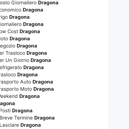
osto Giornaliero
Dragona
Economico
Dragona
rigo
Dragona
iornaliero
Dragona
Low Cost
Dragona
Moto
Dragona
Negozio
Dragona
er Trasloco
Dragona
Per Un Giorno
Dragona
efrigerato
Dragona
rasloco
Dragona
rasporto Auto
Dragona
Trasporto Moto
Dragona
 Weekend
Dragona
ragona
 Posti
Dragona
 Breve Termine
Dragona
 Lasciare
Dragona