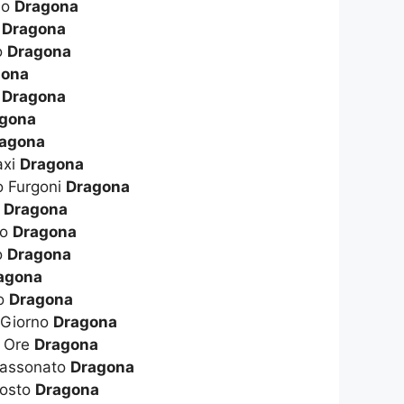
no
Dragona
i
Dragona
o
Dragona
gona
i
Dragona
gona
agona
axi
Dragona
o Furgoni
Dragona
ò
Dragona
to
Dragona
o
Dragona
agona
no
Dragona
 Giorno
Dragona
A Ore
Dragona
Cassonato
Dragona
Costo
Dragona