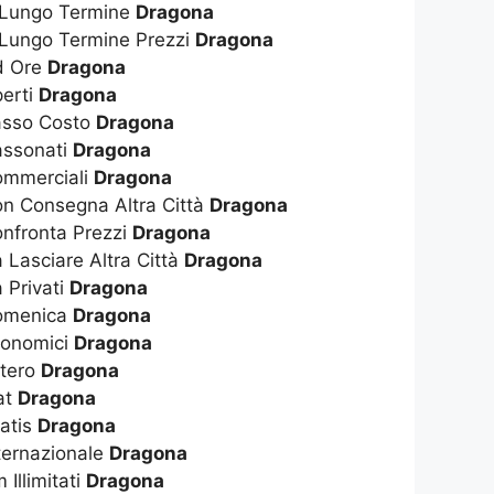
 Lungo Termine
Dragona
 Lungo Termine Prezzi
Dragona
d Ore
Dragona
perti
Dragona
asso Costo
Dragona
assonati
Dragona
ommerciali
Dragona
on Consegna Altra Città
Dragona
onfronta Prezzi
Dragona
 Lasciare Altra Città
Dragona
 Privati
Dragona
Domenica
Dragona
conomici
Dragona
stero
Dragona
at
Dragona
ratis
Dragona
ternazionale
Dragona
Illimitati
Dragona