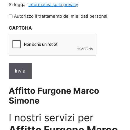
Si
Si legga l’
informativa sulla privacy
legga
l'informativa
Autorizzo il trattamento dei miei dati personali
sulla
CAPTCHA
privacy
*
Affitto Furgone Marco
Simone
I nostri servizi per
Affitto Furgone Marco