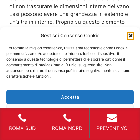
di non trascurare le dimensioni interne del vano.
Essi possono avere una grandezza in esterno e
un’altra in interno. Proprio su questo elemento
alle volte si è insicuri. Meglio prendere le misure
Gestisci Consenso Cookie
armandosi di un metro dove si prende la
lunghezza, larghezza e altezza del vano
Per fornire le migliori esperienze, utilizziamo tecnologie come i cookie
internamente. Rimanendo in tema “misure” se
per memorizzare e/o accedere alle informazioni del dispositivo. Il
consenso a queste tecnologie ci permetterà di elaborare dati come il
non si conosce il percorso che si deve
comportamento di navigazione o ID unici su questo sito. Non
effettuare con il proprio furgone in affitto, allora
acconsentire o ritirare il consenso può influire negativamente su alcune
meglio cercare di sapere quale sia la strada da
caratteristiche e funzioni.
seguire per non avere l’inconveniente di trovarsi
dei ponticelli con un’altezza massima oppure
Accetta
anche che siano ad una corsia. Proprio per
questi problemi sareste costretti a cambiare il
Nega
proprio itinerario, perdere ulteriore tempo o
anche danneggiare l’automezzo. Si hanno solo
Visualizza le preferenze
ROMA SUD
ROMA NORD
PREVENTIVO
svantaggi che potrebbero portare a non
rispettare il contratto di locazione oraria e