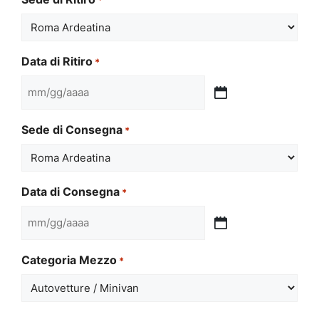
Data di Ritiro
*
MM
slash
Sede di Consegna
*
GG
slash
AAAA
Data di Consegna
*
MM
slash
Categoria Mezzo
*
GG
slash
AAAA