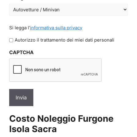
GG
slash
AAAA
Si
Si legga l’
informativa sulla privacy
legga
l'informativa
Autorizzo il trattamento dei miei dati personali
sulla
CAPTCHA
privacy
*
Costo Noleggio Furgone
Isola Sacra