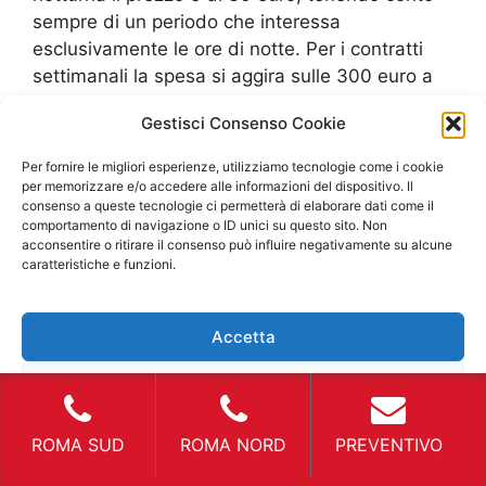
sempre di un periodo che interessa
esclusivamente le ore di notte. Per i contratti
settimanali la spesa si aggira sulle 300 euro a
settimana, comprese le ore notturne, mentre
Gestisci Consenso Cookie
per i canoni mensili si sale su una spesa di 800
euro. Essi hanno sempre le richieste di cauzione
Per fornire le migliori esperienze, utilizziamo tecnologie come i cookie
tranne per le aziende che effettuano il canone
per memorizzare e/o accedere alle informazioni del dispositivo. Il
consenso a queste tecnologie ci permetterà di elaborare dati come il
mensile. Infine, il canone mensile ha una durata
comportamento di navigazione o ID unici su questo sito. Non
minima di 24 mesi, almeno che l’agenzia non
acconsentire o ritirare il consenso può influire negativamente su alcune
abbia redatto un contratto personale per
caratteristiche e funzioni.
riuscire a venire incontro alle richieste del
cliente. Ad ogni modo si nota come le cifre
Accetta
siano totalmente diverse e vanno a creare una
media nazionale, ma ciò nonostante non è
Nega
detto che ci siano delle agenzie che possano
offrire sempre prezzi minori o offerte tenendo
Visualizza le preferenze
ROMA SUD
ROMA NORD
PREVENTIVO
conto della richiesta. Per delle richieste diverse
dal
Costo Noleggio Furgone Isola Sacra