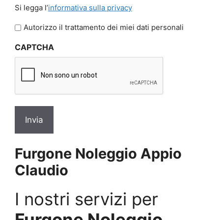
Si
Si legga l’
informativa sulla privacy
legga
l'informativa
Autorizzo il trattamento dei miei dati personali
sulla
CAPTCHA
privacy
*
Furgone Noleggio Appio
Claudio
I nostri servizi per
Furgone Noleggio