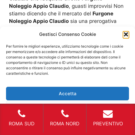
Noleggio Appio Claudio
, guasti improvvisi Non
stiamo dicendo che il mercato del
Furgone
Noleggio Appio Claudio
sia una prerogativa
esclusiva delle piccole aziende o dei privati.
Gestisci Consenso Cookie
Essi vengono richiesti anche dalle aziende che
posseggono automezzi privati, quando e
Per fornire le migliori esperienze, utilizziamo tecnologie come i cookie
perché? Un corriere sta eseguendo le proprie
per memorizzare e/o accedere alle informazioni del dispositivo. Il
consenso a queste tecnologie ci permetterà di elaborare dati come il
consegne dei pacchi, ma improvvisamente si
comportamento di navigazione o ID unici su questo sito. Non
guasta il proprio automezzo? Questa è un
acconsentire o ritirare il consenso può influire negativamente su alcune
episodio tipico di quando si renda utile il
caratteristiche e funzioni.
Furgone Noleggio Appio Claudio
. Nelle piccole
città o anche nei piccoli paesi, nonostante le
Accetta
dimensioni di una azienda di “recapito pacchi”,
potrebbe non essere immediatamente
Nega
disponibile un furgone sostitutivo. Ciò
nonostante molte imprese che si occupano di
Visualizza le preferenze
ROMA SUD
ROMA NORD
PREVENTIVO
questo campo commerciale, hanno degli
obblighi verso i clienti e anche dei contratti a