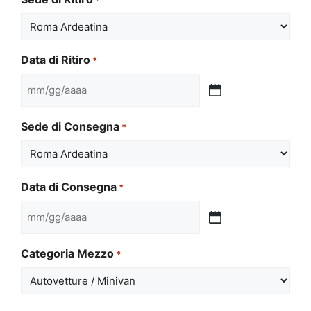
Data di Ritiro
*
MM
slash
Sede di Consegna
*
GG
slash
AAAA
Data di Consegna
*
MM
slash
Categoria Mezzo
*
GG
slash
AAAA