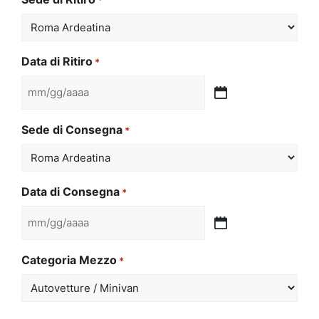
Data di Ritiro
*
MM
slash
Sede di Consegna
*
GG
slash
AAAA
Data di Consegna
*
MM
slash
Categoria Mezzo
*
GG
slash
AAAA