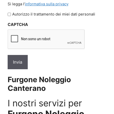
Si
Si legga l’
informativa sulla privacy
legga
l'informativa
Autorizzo il trattamento dei miei dati personali
sulla
CAPTCHA
privacy
*
Furgone Noleggio
Canterano
I nostri servizi per
Furgone Noleggio