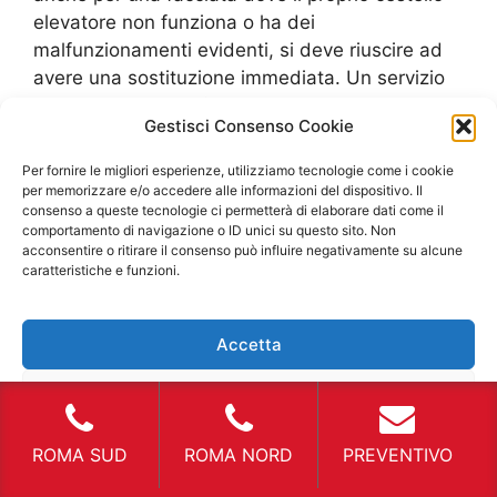
elevatore non funziona o ha dei
malfunzionamenti evidenti, si deve riuscire ad
avere una sostituzione immediata. Un servizio
di
Furgone Noleggio Canterano
riesce sempre
Gestisci Consenso Cookie
a garantire un trasporto sicuro e, se si ha la
necessità di un automezzo professionale che
Per fornire le migliori esperienze, utilizziamo tecnologie come i cookie
occorre per determinati usi, esistono tante ditte
per memorizzare e/o accedere alle informazioni del dispositivo. Il
consenso a queste tecnologie ci permetterà di elaborare dati come il
che affittano queste attrezzature in modo utile,
comportamento di navigazione o ID unici su questo sito. Non
pratico e soprattutto veloce. I guasti e le rotture
acconsentire o ritirare il consenso può influire negativamente su alcune
improvvise sui propri mezzi di trasporto
caratteristiche e funzioni.
possono essere frequenti specialmente a causa
di una manutenzione scarsa oppure per grandi
Accetta
tratti di percorrenza, ma ciò non toglie che essi
sono indispensabili e quindi occorre sempre
Nega
riuscire ad avere una soluzione nell’immediato
per portare a termine il proprio lavoro.
Furgone
Visualizza le preferenze
ROMA SUD
ROMA NORD
PREVENTIVO
Noleggio Canterano
per evento La creazione di
un evento è sempre molto complessa.