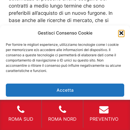
contratti a medio lungo termine che sono
preferibili all’acquisto di un nuovo furgone. In
base anche alle ricerche di mercato, che si
effettuano annualmente da enti e privati che
Gestisci Consenso Cookie
ricercano notizie di nuovi mercati ed usi
alternativi, sono emerse tante situazioni tipiche
Per fornire le migliori esperienze, utilizziamo tecnologie come i cookie
che hanno usufruito del servizio di un
Furgone
per memorizzare e/o accedere alle informazioni del dispositivo. Il
consenso a queste tecnologie ci permetterà di elaborare dati come il
Noleggio San Lorenzo
. Ovviamente, questo era
comportamento di navigazione o ID unici su questo sito. Non
solo uno dei tanti esempi, ma anche il settore
acconsentire o ritirare il consenso può influire negativamente su alcune
edile è un “consumatore” di questo servizio. I
caratteristiche e funzioni.
contratti di consegna in una data stabilita sono
dettati dai permessi che vengono rilasciati dal
Accetta
comune e sono controllati dalle autorità
competenti. In caso di rotture improvvise di un
Nega
automezzo utile al trasporto di materiali oppure
anche per una facciata dove il proprio cestello
Visualizza le preferenze
ROMA SUD
ROMA NORD
PREVENTIVO
elevatore non funziona o ha dei
malfunzionamenti evidenti, si deve riuscire ad