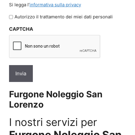
Si
Si legga l’
informativa sulla privacy
legga
l'informativa
Autorizzo il trattamento dei miei dati personali
sulla
CAPTCHA
privacy
*
Furgone Noleggio San
Lorenzo
I nostri servizi per
Furgone Noleggio San