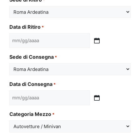
Data di Ritiro
*
MM
slash
Sede di Consegna
*
GG
slash
AAAA
Data di Consegna
*
MM
slash
Categoria Mezzo
*
GG
slash
AAAA