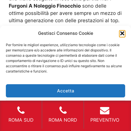
Furgoni A Noleggio Finocchio
sono delle
ottime possibilità per avere sempre un mezzo di
ultima generazione con delle prestazioni al top.
Furgoni A Noleggio Finocchio
le assicurazioni
Gestisci Consenso Cookie
utili La tutela dell’automezzo è importantissima
per l’agenzia ma ancora di più per il cliente. In
Per fornire le migliori esperienze, utilizziamo tecnologie come i cookie
base ai tanti furti che avvengono e alle
per memorizzare e/o accedere alle informazioni del dispositivo. Il
consenso a queste tecnologie ci permetterà di elaborare dati come il
sostituzioni di pezzi meccanici interni, ci sono
comportamento di navigazione o ID unici su questo sito. Non
dei nuovi metodi per essere tutelati da
acconsentire o ritirare il consenso può influire negativamente su alcune
entrambe le parti. Le agenzie riuniscono tutte le
caratteristiche e funzioni.
spese che hanno per il “sostentamento” nelle
quote di affitto dei
Furgoni A Noleggio
Accetta
Finocchio
. L’assicurazione stipulata riesce a
tutelare l’automezzo per tutto quello che
Nega
riguarda eventuali danni, incidenti o
ammaccature. In questo modo si ha sempre la
Visualizza le preferenze
ROMA SUD
ROMA NORD
PREVENTIVO
garanzia che il mezzo rimanga con le
prestazioni originali e non venga eseguita una