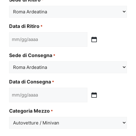
Data di Ritiro
*
MM
slash
Sede di Consegna
*
GG
slash
AAAA
Data di Consegna
*
MM
slash
Categoria Mezzo
*
GG
slash
AAAA