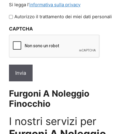
Si
Si legga l’
informativa sulla privacy
legga
l'informativa
Autorizzo il trattamento dei miei dati personali
sulla
CAPTCHA
privacy
*
Furgoni A Noleggio
Finocchio
I nostri servizi per
Furgoni A Noleggio