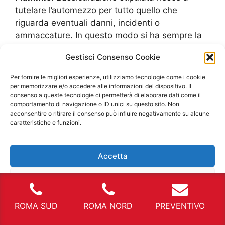
tutelare l’automezzo per tutto quello che
riguarda eventuali danni, incidenti o
ammaccature. In questo modo si ha sempre la
garanzia che il mezzo rimanga con le
Gestisci Consenso Cookie
prestazioni originali e non venga eseguita una
manutenzione inutile. Mentre per il cliente è
Per fornire le migliori esperienze, utilizziamo tecnologie come i cookie
possibile stipulare delle assicurazioni di due
per memorizzare e/o accedere alle informazioni del dispositivo. Il
consenso a queste tecnologie ci permetterà di elaborare dati come il
tipologie. La prima è quella che riguarda una
comportamento di navigazione o ID unici su questo sito. Non
assicurazione esterna per furti, incendi o
acconsentire o ritirare il consenso può influire negativamente su alcune
incidenti che proteggano sia lui e il suo
caratteristiche e funzioni.
portafoglio, nel senso che una volta che sono
capitati questi imprevisti sarà la stessa
Accetta
assicurazione a pagare il tutto. Purtroppo i costi
possono essere sulle 300 euro, ma si ha una
Nega
protezione maggiore. Il secondo metodo è una
assicurazione a blocco, vale a dire ci si mette
Visualizza le preferenze
ROMA SUD
ROMA NORD
PREVENTIVO
d’accordo con l’agenzia che se ci sono dei danni
simili si avrà la quota lasciata in assicurazione