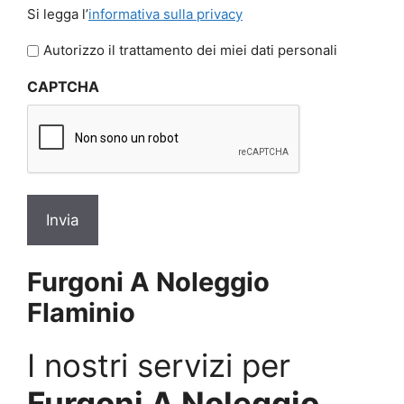
Si
Si legga l’
informativa sulla privacy
legga
l'informativa
Autorizzo il trattamento dei miei dati personali
sulla
CAPTCHA
privacy
*
Furgoni A Noleggio
Flaminio
I nostri servizi per
Furgoni A Noleggio