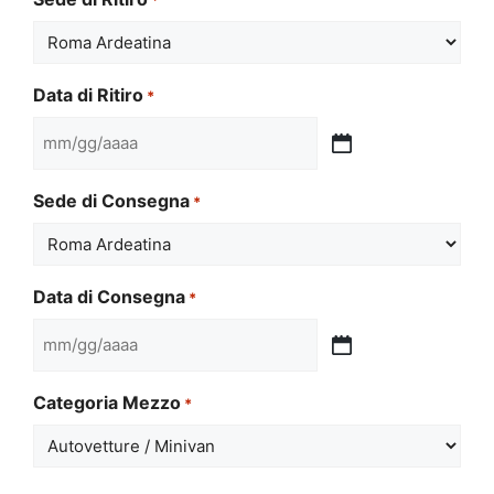
Data di Ritiro
*
MM
slash
Sede di Consegna
*
GG
slash
AAAA
Data di Consegna
*
MM
slash
Categoria Mezzo
*
GG
slash
AAAA