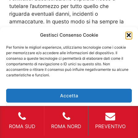
tutelare l’automezzo per tutto quello che
riguarda eventuali danni, incidenti o
ammaccature. In questo modo si ha sempre la
garanzia che il mezzo rimanga con le
Gestisci Consenso Cookie
prestazioni originali e non venga eseguita una
manutenzione inutile. Mentre per il cliente è
Per fornire le migliori esperienze, utilizziamo tecnologie come i cookie
possibile stipulare delle assicurazioni di due
per memorizzare e/o accedere alle informazioni del dispositivo. Il
consenso a queste tecnologie ci permetterà di elaborare dati come il
tipologie. La prima è quella che riguarda una
comportamento di navigazione o ID unici su questo sito. Non
assicurazione esterna per furti, incendi o
acconsentire o ritirare il consenso può influire negativamente su alcune
incidenti che proteggano sia lui e il suo
caratteristiche e funzioni.
portafoglio, nel senso che una volta che sono
capitati questi imprevisti sarà la stessa
Accetta
assicurazione a pagare il tutto. Purtroppo i costi
possono essere sulle 300 euro, ma si ha una
Nega
protezione maggiore. Il secondo metodo è una
assicurazione a blocco, vale a dire ci si mette
Visualizza le preferenze
ROMA SUD
ROMA NORD
PREVENTIVO
d’accordo con l’agenzia che se ci sono dei danni
simili si avrà la quota lasciata in assicurazione