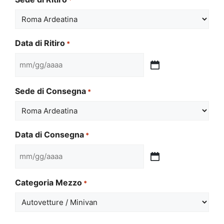
Data di Ritiro
*
MM
slash
Sede di Consegna
*
GG
slash
AAAA
Data di Consegna
*
MM
slash
Categoria Mezzo
*
GG
slash
AAAA