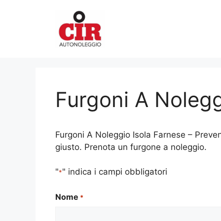
Vai
al
contenuto
Furgoni A Nolegg
Furgoni A Noleggio Isola Farnese – Prevent
giusto. Prenota un furgone a noleggio.
"
" indica i campi obbligatori
*
Nome
*