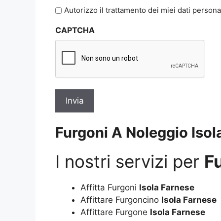
l'informativa
Autorizzo il trattamento dei miei dati persona
sulla
CAPTCHA
privacy
*
Furgoni A Noleggio Isol
I nostri servizi per
F
Affitta Furgoni
Isola Farnese
Affittare Furgoncino
Isola Farnese
Affittare Furgone
Isola Farnese