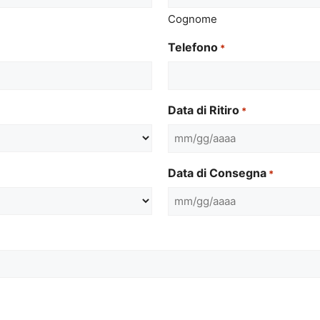
Cognome
Telefono
*
Data di Ritiro
*
MM
slash
Data di Consegna
*
GG
slash
MM
AAAA
slash
GG
slash
AAAA