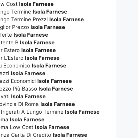
Low Cost
Isola Farnese
Lungo Termine
Isola Farnese
ungo Termine Prezzi
Isola Farnese
glior Prezzo
Isola Farnese
fferte
Isola Farnese
atente B
Isola Farnese
er Estero
Isola Farnese
r L’Estero
Isola Farnese
iù Economico
Isola Farnese
rezzi
Isola Farnese
rezzi Economici
Isola Farnese
rezzo Più Basso
Isola Farnese
ivati
Isola Farnese
rovincia Di Roma
Isola Farnese
efrigerati A Lungo Termine
Isola Farnese
Roma
Isola Farnese
Roma Low Cost
Isola Farnese
enza Carta Di Credito
Isola Farnese