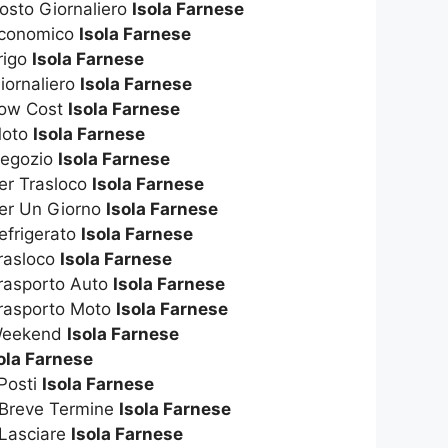
osto Giornaliero
Isola Farnese
Economico
Isola Farnese
rigo
Isola Farnese
iornaliero
Isola Farnese
Low Cost
Isola Farnese
Moto
Isola Farnese
Negozio
Isola Farnese
er Trasloco
Isola Farnese
Per Un Giorno
Isola Farnese
efrigerato
Isola Farnese
rasloco
Isola Farnese
rasporto Auto
Isola Farnese
Trasporto Moto
Isola Farnese
 Weekend
Isola Farnese
ola Farnese
 Posti
Isola Farnese
 Breve Termine
Isola Farnese
 Lasciare
Isola Farnese