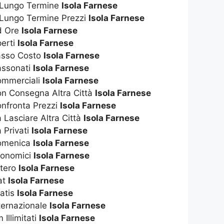
 Lungo Termine
Isola Farnese
 Lungo Termine Prezzi
Isola Farnese
d Ore
Isola Farnese
perti
Isola Farnese
asso Costo
Isola Farnese
assonati
Isola Farnese
ommerciali
Isola Farnese
on Consegna Altra Città
Isola Farnese
onfronta Prezzi
Isola Farnese
 Lasciare Altra Città
Isola Farnese
 Privati
Isola Farnese
Domenica
Isola Farnese
conomici
Isola Farnese
stero
Isola Farnese
at
Isola Farnese
ratis
Isola Farnese
ternazionale
Isola Farnese
Illimitati
Isola Farnese