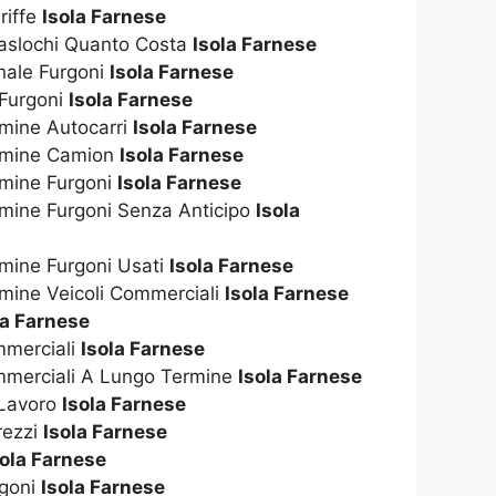
riffe
Isola Farnese
raslochi Quanto Costa
Isola Farnese
nale Furgoni
Isola Farnese
 Furgoni
Isola Farnese
mine Autocarri
Isola Farnese
rmine Camion
Isola Farnese
rmine Furgoni
Isola Farnese
mine Furgoni Senza Anticipo
Isola
mine Furgoni Usati
Isola Farnese
mine Veicoli Commerciali
Isola Farnese
la Farnese
mmerciali
Isola Farnese
mmerciali A Lungo Termine
Isola Farnese
 Lavoro
Isola Farnese
rezzi
Isola Farnese
sola Farnese
rgoni
Isola Farnese