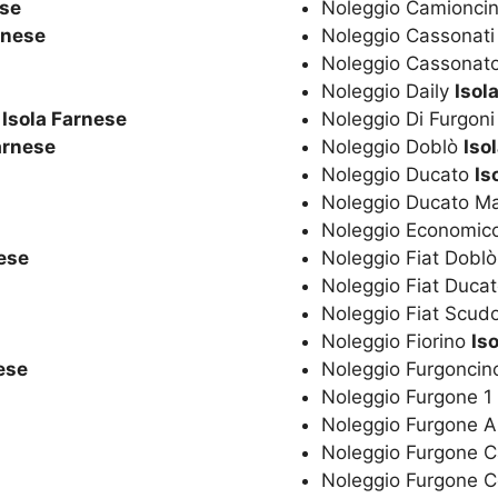
ese
Noleggio Camionci
rnese
Noleggio Cassonat
Noleggio Cassonat
Noleggio Daily
Isol
o
Isola Farnese
Noleggio Di Furgon
arnese
Noleggio Doblò
Iso
Noleggio Ducato
Is
Noleggio Ducato M
Noleggio Economic
nese
Noleggio Fiat Dobl
Noleggio Fiat Duca
Noleggio Fiat Scud
Noleggio Fiorino
Is
ese
Noleggio Furgonci
Noleggio Furgone 1
Noleggio Furgone 
Noleggio Furgone 
Noleggio Furgone 