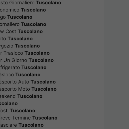
sto Giornaliero
Tuscolano
conomico
Tuscolano
igo
Tuscolano
ornaliero
Tuscolano
ow Cost
Tuscolano
oto
Tuscolano
egozio
Tuscolano
r Trasloco
Tuscolano
er Un Giorno
Tuscolano
frigerato
Tuscolano
rasloco
Tuscolano
rasporto Auto
Tuscolano
rasporto Moto
Tuscolano
Weekend
Tuscolano
scolano
Posti
Tuscolano
Breve Termine
Tuscolano
Lasciare
Tuscolano