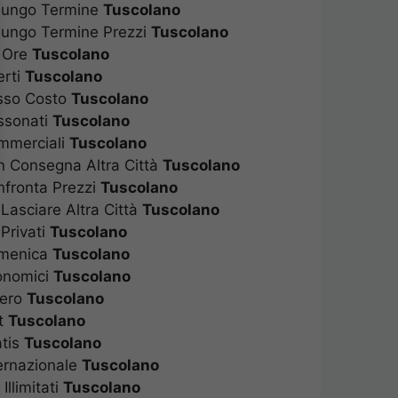
 Lungo Termine
Tuscolano
Lungo Termine Prezzi
Tuscolano
d Ore
Tuscolano
erti
Tuscolano
asso Costo
Tuscolano
ssonati
Tuscolano
mmerciali
Tuscolano
n Consegna Altra Città
Tuscolano
nfronta Prezzi
Tuscolano
Lasciare Altra Città
Tuscolano
Privati
Tuscolano
omenica
Tuscolano
onomici
Tuscolano
tero
Tuscolano
at
Tuscolano
atis
Tuscolano
ternazionale
Tuscolano
llimitati
Tuscolano