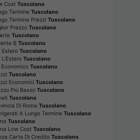
ow Cost
Tuscolano
ungo Termine
Tuscolano
ngo Termine Prezzi
Tuscolano
glior Prezzo
Tuscolano
ferte
Tuscolano
tente B
Tuscolano
r Estero
Tuscolano
 L’Estero
Tuscolano
ù Economico
Tuscolano
ezzi
Tuscolano
ezzi Economici
Tuscolano
ezzo Più Basso
Tuscolano
vati
Tuscolano
ovincia Di Roma
Tuscolano
frigerati A Lungo Termine
Tuscolano
oma
Tuscolano
oma Low Cost
Tuscolano
nza Carta Di Credito
Tuscolano