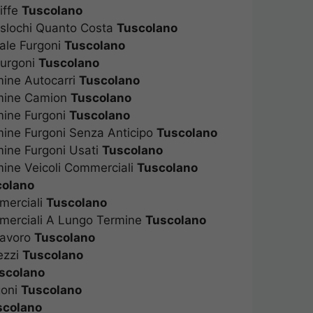
iffe
Tuscolano
aslochi Quanto Costa
Tuscolano
nale Furgoni
Tuscolano
Furgoni
Tuscolano
ine Autocarri
Tuscolano
mine Camion
Tuscolano
mine Furgoni
Tuscolano
ine Furgoni Senza Anticipo
Tuscolano
ine Furgoni Usati
Tuscolano
ine Veicoli Commerciali
Tuscolano
colano
merciali
Tuscolano
merciali A Lungo Termine
Tuscolano
Lavoro
Tuscolano
ezzi
Tuscolano
scolano
goni
Tuscolano
scolano