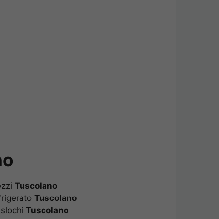
no
ezzi
Tuscolano
rigerato
Tuscolano
aslochi
Tuscolano