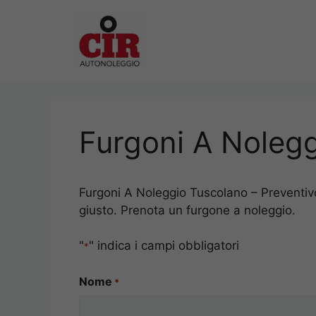
Vai
al
contenuto
Furgoni A Noleg
Furgoni A Noleggio Tuscolano – Preventivo 
giusto. Prenota un furgone a noleggio.
"
" indica i campi obbligatori
*
Nome
*