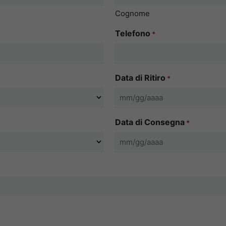
Cognome
Telefono
*
Data di Ritiro
*
MM
slash
Data di Consegna
*
GG
slash
MM
AAAA
slash
GG
slash
AAAA