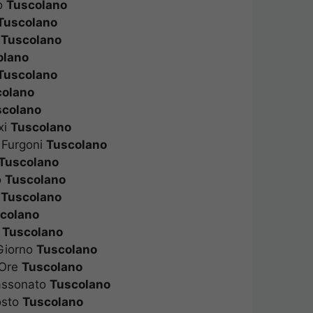
o
Tuscolano
Tuscolano
o
Tuscolano
olano
Tuscolano
colano
scolano
xi
Tuscolano
 Furgoni
Tuscolano
Tuscolano
o
Tuscolano
o
Tuscolano
colano
o
Tuscolano
Giorno
Tuscolano
 Ore
Tuscolano
assonato
Tuscolano
osto
Tuscolano