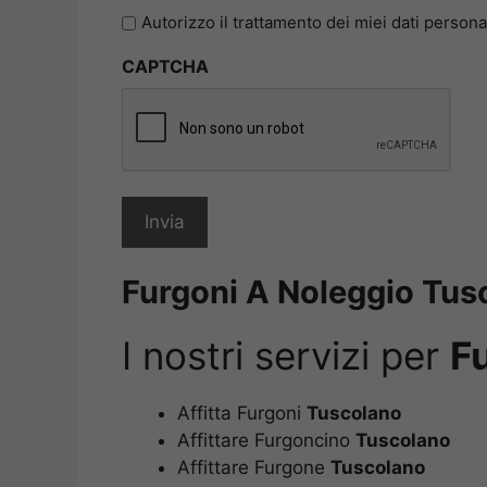
l'informativa
Autorizzo il trattamento dei miei dati persona
sulla
CAPTCHA
privacy
*
Furgoni A Noleggio Tus
I nostri servizi per
F
Affitta Furgoni
Tuscolano
Affittare Furgoncino
Tuscolano
Affittare Furgone
Tuscolano