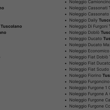
Noleggio Camioncin
no
Noleggio Cassonati
Noleggio Cassonat
Noleggio Daily
Tusc
o
Tuscolano
Noleggio Di Furgoni
ano
Noleggio Doblò
Tus
Noleggio Ducato
Tu
Noleggio Ducato Ma
Noleggio Economico
o
Noleggio Fiat Doblò
Noleggio Fiat Ducat
Noleggio Fiat Scud
Noleggio Fiorino
Tus
Noleggio Furgoncin
Noleggio Furgone 1 
Noleggio Furgone A
Noleggio Furgone C
Noleggio Furgone C