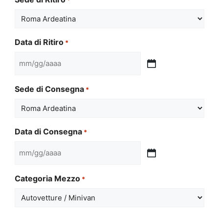
Data di Ritiro
*
MM
slash
Sede di Consegna
*
GG
slash
AAAA
Data di Consegna
*
MM
slash
Categoria Mezzo
*
GG
slash
AAAA