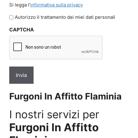
Si
Si legga l’
informativa sulla privacy
legga
l'informativa
Autorizzo il trattamento dei miei dati personali
sulla
CAPTCHA
privacy
*
Furgoni In Affitto Flaminia
I nostri servizi per
Furgoni In Affitto