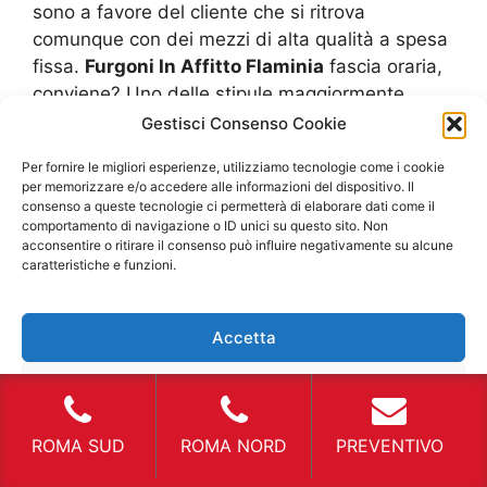
sono a favore del cliente che si ritrova
comunque con dei mezzi di alta qualità a spesa
fissa.
Furgoni In Affitto Flaminia
fascia oraria,
conviene? Uno delle stipule maggiormente
richieste per i
Furgoni In Affitto Flaminia
dai
Gestisci Consenso Cookie
privati è quella a fascia oraria. Essa impegna
Per fornire le migliori esperienze, utilizziamo tecnologie come i cookie
poco tempo, massimo 24H e viene calcolata
per memorizzare e/o accedere alle informazioni del dispositivo. Il
solo in base al tempo effettivo che si è usato.
consenso a queste tecnologie ci permetterà di elaborare dati come il
comportamento di navigazione o ID unici su questo sito. Non
Facendo un esempio pratico, se si riconsegnano
acconsentire o ritirare il consenso può influire negativamente su alcune
i veicoli entro 3 ore invece di 5 ore, come aveva
caratteristiche e funzioni.
preventivato il cliente, si paga solamente quelle
ore di utilizzo. Nei contratti dei
Furgoni In
Accetta
Affitto Flaminia
a fascia oraria ne il cliente ne
l’agenzia sono tenuti ad alcun vincolo, se non
Nega
quelli contrattuali. In questo modo si ha una
spesa assolutamente bassa e contenuta che
Visualizza le preferenze
ROMA SUD
ROMA NORD
PREVENTIVO
diventa un ottimo risparmio per qualsiasi
imprevisto che interessa il privato che ha