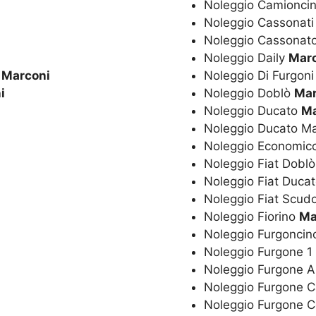
Noleggio Camionci
Noleggio Cassonat
Noleggio Cassonat
Noleggio Daily
Mar
o
Marconi
Noleggio Di Furgon
i
Noleggio Doblò
Mar
Noleggio Ducato
Ma
Noleggio Ducato M
Noleggio Economic
Noleggio Fiat Dobl
Noleggio Fiat Duca
Noleggio Fiat Scud
Noleggio Fiorino
Ma
Noleggio Furgonci
Noleggio Furgone 1
Noleggio Furgone 
Noleggio Furgone 
Noleggio Furgone 