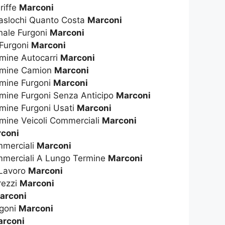
riffe
Marconi
raslochi Quanto Costa
Marconi
nale Furgoni
Marconi
 Furgoni
Marconi
mine Autocarri
Marconi
rmine Camion
Marconi
rmine Furgoni
Marconi
mine Furgoni Senza Anticipo
Marconi
mine Furgoni Usati
Marconi
mine Veicoli Commerciali
Marconi
coni
mmerciali
Marconi
mmerciali A Lungo Termine
Marconi
 Lavoro
Marconi
rezzi
Marconi
arconi
rgoni
Marconi
arconi