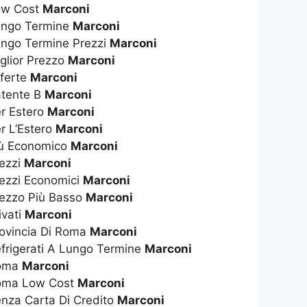
Low Cost
Marconi
Lungo Termine
Marconi
ungo Termine Prezzi
Marconi
glior Prezzo
Marconi
fferte
Marconi
atente B
Marconi
er Estero
Marconi
r L’Estero
Marconi
iù Economico
Marconi
rezzi
Marconi
rezzi Economici
Marconi
rezzo Più Basso
Marconi
ivati
Marconi
rovincia Di Roma
Marconi
efrigerati A Lungo Termine
Marconi
Roma
Marconi
Roma Low Cost
Marconi
enza Carta Di Credito
Marconi