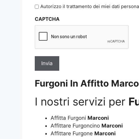
l'informativa
Autorizzo il trattamento dei miei dati persona
sulla
CAPTCHA
privacy
*
Furgoni In Affitto Marco
I nostri servizi per
Fu
Affitta Furgoni
Marconi
Affittare Furgoncino
Marconi
Affittare Furgone
Marconi