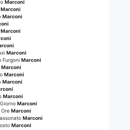
no
Marconi
i
Marconi
o
Marconi
coni
i
Marconi
coni
rconi
axi
Marconi
o Furgoni
Marconi
ò
Marconi
to
Marconi
o
Marconi
rconi
no
Marconi
 Giorno
Marconi
A Ore
Marconi
Cassonato
Marconi
Costo
Marconi