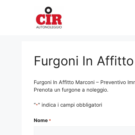
Vai
al
contenuto
Furgoni In Affitt
Furgoni In Affitto Marconi – Preventivo Imm
Prenota un furgone a noleggio.
"
" indica i campi obbligatori
*
Nome
*