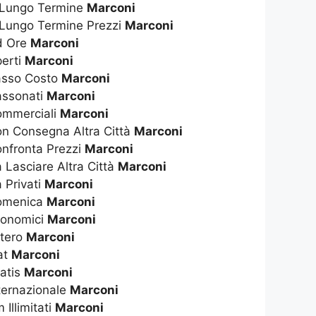
 Lungo Termine
Marconi
 Lungo Termine Prezzi
Marconi
d Ore
Marconi
perti
Marconi
asso Costo
Marconi
assonati
Marconi
ommerciali
Marconi
on Consegna Altra Città
Marconi
onfronta Prezzi
Marconi
 Lasciare Altra Città
Marconi
 Privati
Marconi
Domenica
Marconi
conomici
Marconi
stero
Marconi
at
Marconi
ratis
Marconi
ternazionale
Marconi
Illimitati
Marconi