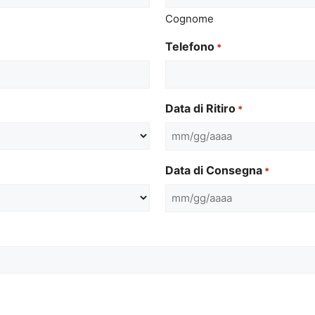
Cognome
Telefono
*
Data di Ritiro
*
MM
slash
Data di Consegna
*
GG
slash
MM
AAAA
slash
GG
slash
AAAA