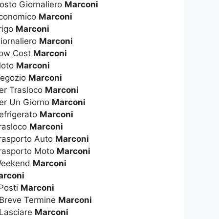
osto Giornaliero
Marconi
Economico
Marconi
rigo
Marconi
iornaliero
Marconi
Low Cost
Marconi
Moto
Marconi
Negozio
Marconi
er Trasloco
Marconi
Per Un Giorno
Marconi
efrigerato
Marconi
rasloco
Marconi
rasporto Auto
Marconi
Trasporto Moto
Marconi
 Weekend
Marconi
arconi
 Posti
Marconi
 Breve Termine
Marconi
 Lasciare
Marconi