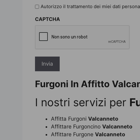
l'informativa
Autorizzo il trattamento dei miei dati persona
sulla
CAPTCHA
privacy
*
Furgoni In Affitto Valc
I nostri servizi per
Fu
Affitta Furgoni
Valcanneto
Affittare Furgoncino
Valcanneto
Affittare Furgone
Valcanneto