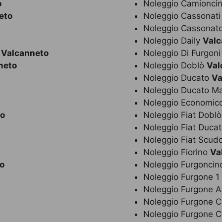
o
Noleggio Camionci
eto
Noleggio Cassonat
Noleggio Cassonat
Noleggio Daily
Valc
o
Valcanneto
Noleggio Di Furgon
neto
Noleggio Doblò
Val
Noleggio Ducato
Va
Noleggio Ducato M
Noleggio Economic
to
Noleggio Fiat Dobl
Noleggio Fiat Duca
Noleggio Fiat Scud
Noleggio Fiorino
Va
o
Noleggio Furgonci
Noleggio Furgone 1
Noleggio Furgone 
Noleggio Furgone 
Noleggio Furgone 