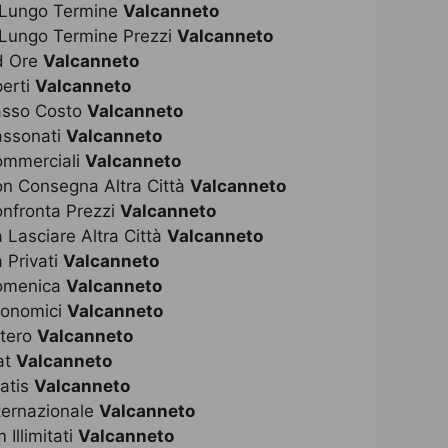
 Lungo Termine
Valcanneto
 Lungo Termine Prezzi
Valcanneto
d Ore
Valcanneto
perti
Valcanneto
asso Costo
Valcanneto
assonati
Valcanneto
ommerciali
Valcanneto
on Consegna Altra Città
Valcanneto
onfronta Prezzi
Valcanneto
 Lasciare Altra Città
Valcanneto
 Privati
Valcanneto
Domenica
Valcanneto
conomici
Valcanneto
stero
Valcanneto
at
Valcanneto
ratis
Valcanneto
ternazionale
Valcanneto
Illimitati
Valcanneto