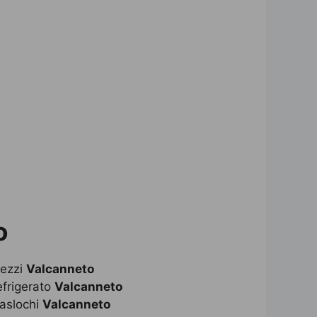
o
rezzi
Valcanneto
frigerato
Valcanneto
aslochi
Valcanneto