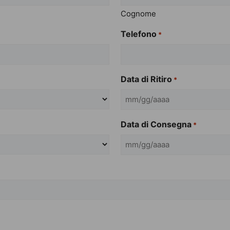
Cognome
Telefono
*
Data di Ritiro
*
MM
slash
Data di Consegna
*
GG
slash
MM
AAAA
slash
GG
slash
AAAA