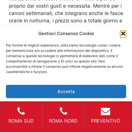
proprio dai vostri gusti e necessita. Mentre per i
canoni settimanali, che integrano anche le fasce
orarie in notturna, i prezzi sono a totale giorno e
non ad ora. Di media, per questo tipo di
Gestisci Consenso Cookie
contratto, si spendono sulle 300 euro, ma
ricordiamo che si tratta di avere l’auto per tanti
Per fornire le migliori esperienze, utilizziamo tecnologie come i cookie
giorni consecutivi e quindi avrete sempre un
per memorizzare e/o accedere alle informazioni del dispositivo. Il
consenso a queste tecnologie ci permetterà di elaborare dati come il
veicolo a vostra disposizione. Infine, ci sono
comportamento di navigazione o ID unici su questo sito. Non
anche i canoni mensili, preferiti dalle aziende,
acconsentire o ritirare il consenso può influire negativamente su alcune
dove il
Noleggio Auto Grotta Rossa
potrebbe
caratteristiche e funzioni.
essere particolarmente utile per avere anche
delle auto a chilometri zero che assicurano delle
Accetta
prestazioni altissime e motori nuovi, mai usati.
In base alle proprie necessità potete richiedere i
Nega
modelli, nel
Noleggio Auto Grotta Rossa
, che
preferite.
Noleggio Auto Grotta Rossa
per
Visualizza le preferenze
ROMA SUD
ROMA NORD
PREVENTIVO
cerimonie Uno dei motivi per cui si scelgono il
Noleggio Auto Grotta Rossa
è proprio per una