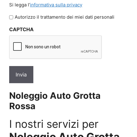
Si
Si legga l’
informativa sulla privacy
legga
l'informativa
Autorizzo il trattamento dei miei dati personali
sulla
CAPTCHA
privacy
*
Noleggio Auto Grotta
Rossa
I nostri servizi per
Noleggio Auto Grotta