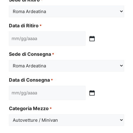
Data di Ritiro
*
MM
slash
Sede di Consegna
*
GG
slash
AAAA
Data di Consegna
*
MM
slash
Categoria Mezzo
*
GG
slash
AAAA