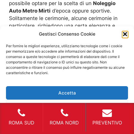
possibile optare per la scelta di un
Noleggio
Auto Metro Mirti
d’epoca oppure sportive.
Solitamente le cerimonie, alcune cerimonie in
particolare, richiedono una certa eleganza e
anche un momento particolare per vivere il
Gestisci Consenso Cookie
proprio sogno. Presentarsi ad una festa di 18
Per fornire le migliori esperienze, utilizziamo tecnologie come i cookie
anni a bordo di una Ferrari, ad esempio, è un
per memorizzare e/o accedere alle informazioni del dispositivo. Il
sogno che molti ragazzi hanno è potrebbe
consenso a queste tecnologie ci permetterà di elaborare dati come il
comportamento di navigazione o ID unici su questo sito. Non
essere semplice quanto innovativo, come regalo
acconsentire o ritirare il consenso può influire negativamente su alcune
di compleanno, rivolgersi al
Noleggio Auto
caratteristiche e funzioni.
Metro Mirti
di questo marchio per rendere reale
un desiderio. Naturalmente questo è un
Accetta
esempio ma rende perfettamente l’idea. Mentre
per un matrimonio di una coppia appassionata
Nega
di auto d’epoca, ciò potrebbe essere realizzato
proprio con un
Noleggio Auto Metro Mirti
Visualizza le preferenze
ROMA SUD
ROMA NORD
PREVENTIVO
d’epoca nel giorno stabilito. In queste
circostanze non si ha un effettivo beneficio di