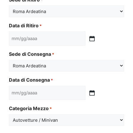
Data di Ritiro
*
MM
slash
Sede di Consegna
*
GG
slash
AAAA
Data di Consegna
*
MM
slash
Categoria Mezzo
*
GG
slash
AAAA