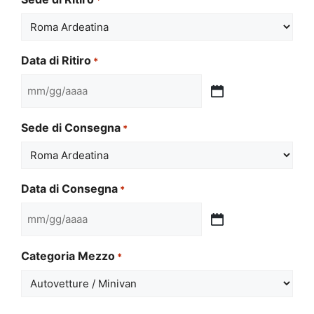
Data di Ritiro
*
MM
slash
Sede di Consegna
*
GG
slash
AAAA
Data di Consegna
*
MM
slash
Categoria Mezzo
*
GG
slash
AAAA