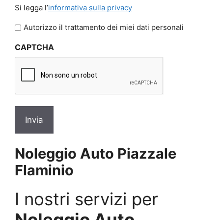
Si
Si legga l’
informativa sulla privacy
legga
l'informativa
Autorizzo il trattamento dei miei dati personali
sulla
CAPTCHA
privacy
*
Noleggio Auto Piazzale
Flaminio
I nostri servizi per
Noleggio Auto