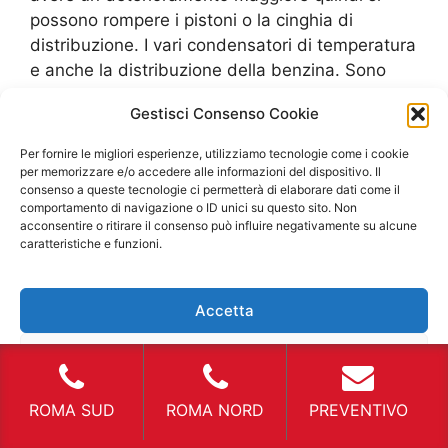
possono rompere i pistoni o la cinghia di
distribuzione. I vari condensatori di temperatura
e anche la distribuzione della benzina. Sono
tutti elementi contenuti nel motore che vanno a
Gestisci Consenso Cookie
essere assolutamente indispensabili per un
corretto funzionamento del sistema. Il controllo
Per fornire le migliori esperienze, utilizziamo tecnologie come i cookie
dell’olio e anche la trasmissione dell’albero
per memorizzare e/o accedere alle informazioni del dispositivo. Il
consenso a queste tecnologie ci permetterà di elaborare dati come il
motore sono tutti componenti che si devono
comportamento di navigazione o ID unici su questo sito. Non
interconnettere tra loro in modo impeccabile.
acconsentire o ritirare il consenso può influire negativamente su alcune
Inoltre, esiste anche il sistema frenante che
caratteristiche e funzioni.
deve essere ottimale per assicurare sempre il
corretto funzionamento dei freni in caso di
Accetta
emergenza. Il tagliando che deve essere
effettuato in tempi stabiliti. Inoltre, ci sono
Nega
anche le tasse che sono tante vanno dalla
revisione, ai bolli all’assicurazione. Queste sono
Visualizza le preferenze
ROMA SUD
ROMA NORD
PREVENTIVO
spese periodiche e specifiche che si devono
effettuare e, proprio su queste motivazioni, si