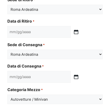
Data di Ritiro
*
MM
slash
Sede di Consegna
*
GG
slash
AAAA
Data di Consegna
*
MM
slash
Categoria Mezzo
*
GG
slash
AAAA