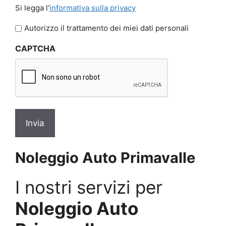
Si
Si legga l’
informativa sulla privacy
legga
l'informativa
Autorizzo il trattamento dei miei dati personali
sulla
CAPTCHA
privacy
*
Noleggio Auto Primavalle
I nostri servizi per
Noleggio Auto