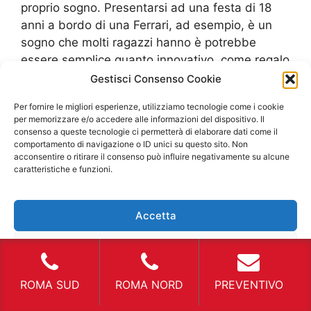
proprio sogno. Presentarsi ad una festa di 18
anni a bordo di una Ferrari, ad esempio, è un
sogno che molti ragazzi hanno è potrebbe
essere semplice quanto innovativo, come regalo
di compleanno, rivolgersi al
Noleggio Auto
Gestisci Consenso Cookie
Primavalle
di questo marchio per rendere reale
Per fornire le migliori esperienze, utilizziamo tecnologie come i cookie
un desiderio. Naturalmente questo è un
per memorizzare e/o accedere alle informazioni del dispositivo. Il
esempio ma rende perfettamente l’idea. Mentre
consenso a queste tecnologie ci permetterà di elaborare dati come il
comportamento di navigazione o ID unici su questo sito. Non
per un matrimonio di una coppia appassionata
acconsentire o ritirare il consenso può influire negativamente su alcune
di auto d’epoca, ciò potrebbe essere realizzato
caratteristiche e funzioni.
proprio con un
Noleggio Auto Primavalle
d’epoca nel giorno stabilito. In queste
Accetta
circostanze non si ha un effettivo beneficio di
uso dell’auto è solo una questione estetica ma
Nega
che rende reale anche i momenti più particolari.
Esistono delle agenzie che offrono questi tipi di
Visualizza le preferenze
ROMA SUD
ROMA NORD
PREVENTIVO
autovetture che possono rendere speciali
cerimonie e compleanni.
Noleggio Auto