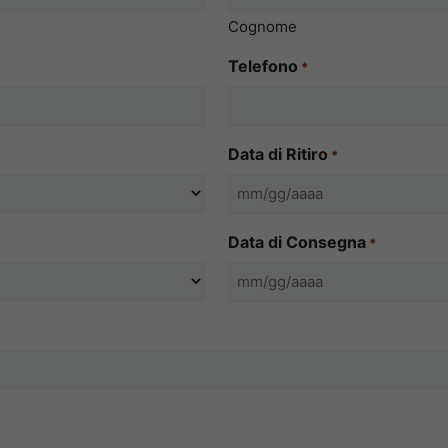
Cognome
Telefono
*
Data di Ritiro
*
MM
slash
Data di Consegna
*
GG
slash
MM
AAAA
slash
GG
slash
AAAA