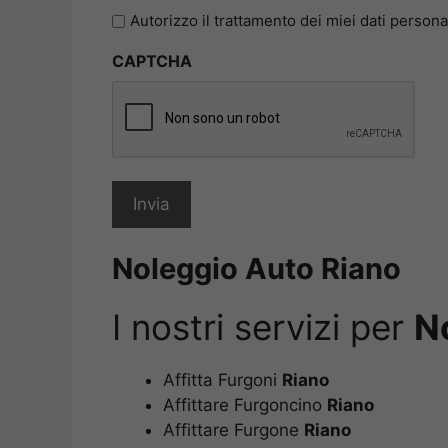
l'informativa
Autorizzo il trattamento dei miei dati persona
sulla
CAPTCHA
privacy
*
Noleggio Auto Riano
I nostri servizi per
N
Affitta Furgoni
Riano
Affittare Furgoncino
Riano
Affittare Furgone
Riano