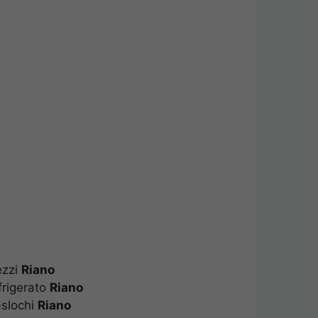
rezzi
Riano
frigerato
Riano
aslochi
Riano