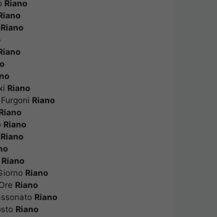
no
Riano
i
Riano
o
Riano
o
i
Riano
no
ano
axi
Riano
o Furgoni
Riano
ò
Riano
to
Riano
o
Riano
ano
no
Riano
 Giorno
Riano
A Ore
Riano
Cassonato
Riano
Costo
Riano