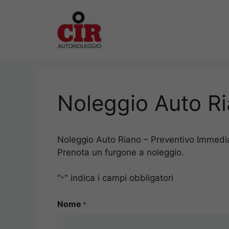
Vai
al
contenuto
Noleggio Auto R
Noleggio Auto Riano – Preventivo Immediato
Prenota un furgone a noleggio.
"
" indica i campi obbligatori
*
Nome
*