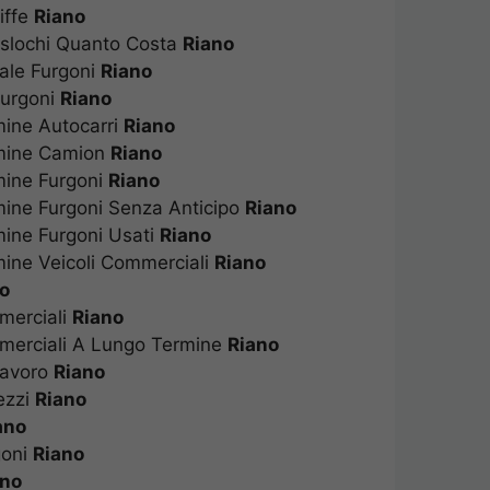
riffe
Riano
raslochi Quanto Costa
Riano
nale Furgoni
Riano
 Furgoni
Riano
mine Autocarri
Riano
rmine Camion
Riano
rmine Furgoni
Riano
mine Furgoni Senza Anticipo
Riano
mine Furgoni Usati
Riano
mine Veicoli Commerciali
Riano
no
mmerciali
Riano
mmerciali A Lungo Termine
Riano
 Lavoro
Riano
rezzi
Riano
iano
rgoni
Riano
ano