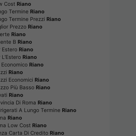
Low Cost
Riano
Lungo Termine
Riano
ungo Termine Prezzi
Riano
glior Prezzo
Riano
fferte
Riano
atente B
Riano
er Estero
Riano
r L’Estero
Riano
iù Economico
Riano
rezzi
Riano
rezzi Economici
Riano
rezzo Più Basso
Riano
ivati
Riano
rovincia Di Roma
Riano
efrigerati A Lungo Termine
Riano
Roma
Riano
Roma Low Cost
Riano
enza Carta Di Credito
Riano