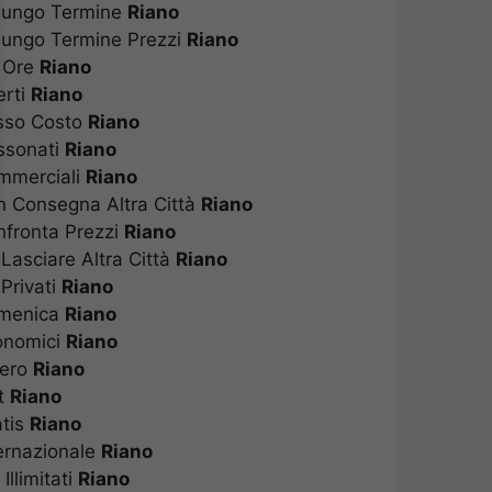
 Lungo Termine
Riano
 Lungo Termine Prezzi
Riano
d Ore
Riano
perti
Riano
asso Costo
Riano
assonati
Riano
ommerciali
Riano
on Consegna Altra Città
Riano
onfronta Prezzi
Riano
 Lasciare Altra Città
Riano
 Privati
Riano
Domenica
Riano
conomici
Riano
stero
Riano
at
Riano
ratis
Riano
ternazionale
Riano
Illimitati
Riano