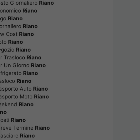
osto Giornaliero
Riano
Economico
Riano
rigo
Riano
iornaliero
Riano
Low Cost
Riano
Moto
Riano
Negozio
Riano
er Trasloco
Riano
Per Un Giorno
Riano
efrigerato
Riano
rasloco
Riano
rasporto Auto
Riano
Trasporto Moto
Riano
 Weekend
Riano
iano
 Posti
Riano
 Breve Termine
Riano
 Lasciare
Riano