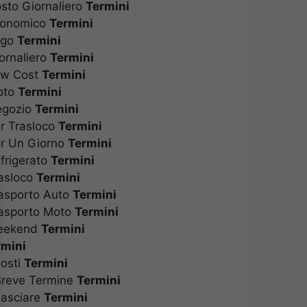
osto Giornaliero
Termini
Economico
Termini
rigo
Termini
iornaliero
Termini
Low Cost
Termini
Moto
Termini
Negozio
Termini
er Trasloco
Termini
Per Un Giorno
Termini
efrigerato
Termini
rasloco
Termini
rasporto Auto
Termini
Trasporto Moto
Termini
 Weekend
Termini
rmini
 Posti
Termini
 Breve Termine
Termini
 Lasciare
Termini