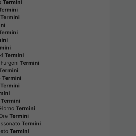
no
Termini
i
Termini
o
Termini
ini
i
Termini
mini
rmini
axi
Termini
o Furgoni
Termini
ò
Termini
to
Termini
o
Termini
rmini
no
Termini
 Giorno
Termini
A Ore
Termini
Cassonato
Termini
Costo
Termini