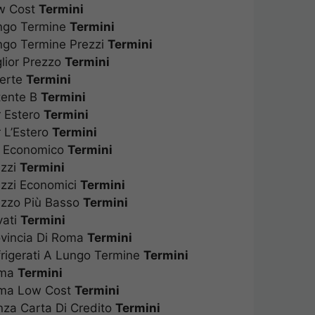
Low Cost
Termini
Lungo Termine
Termini
ungo Termine Prezzi
Termini
glior Prezzo
Termini
fferte
Termini
atente B
Termini
er Estero
Termini
r L’Estero
Termini
iù Economico
Termini
rezzi
Termini
rezzi Economici
Termini
rezzo Più Basso
Termini
ivati
Termini
rovincia Di Roma
Termini
efrigerati A Lungo Termine
Termini
Roma
Termini
Roma Low Cost
Termini
enza Carta Di Credito
Termini