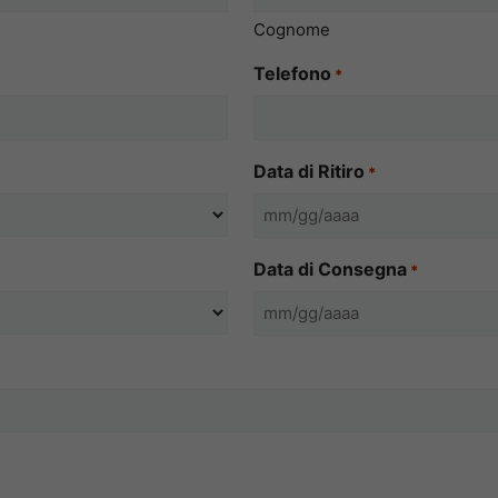
Cognome
Telefono
*
Data di Ritiro
*
MM
slash
Data di Consegna
*
GG
slash
MM
AAAA
slash
GG
slash
AAAA