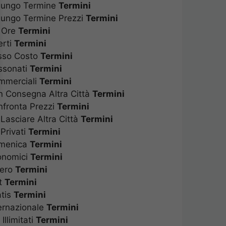
 Lungo Termine
Termini
 Lungo Termine Prezzi
Termini
d Ore
Termini
perti
Termini
asso Costo
Termini
assonati
Termini
ommerciali
Termini
on Consegna Altra Città
Termini
onfronta Prezzi
Termini
 Lasciare Altra Città
Termini
 Privati
Termini
Domenica
Termini
conomici
Termini
stero
Termini
at
Termini
ratis
Termini
ternazionale
Termini
Illimitati
Termini