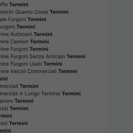
riffe
Termini
raslochi Quanto Costa
Termini
nale Furgoni
Termini
 Furgoni
Termini
mine Autocarri
Termini
rmine Camion
Termini
rmine Furgoni
Termini
mine Furgoni Senza Anticipo
Termini
mine Furgoni Usati
Termini
mine Veicoli Commerciali
Termini
mini
mmerciali
Termini
mmerciali A Lungo Termine
Termini
 Lavoro
Termini
rezzi
Termini
ermini
rgoni
Termini
rmini