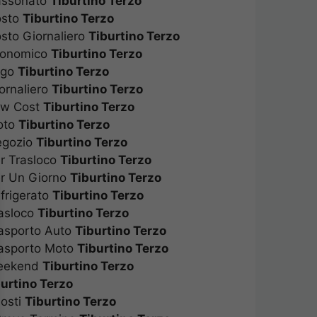
Cassonato
Tiburtino Terzo
Costo
Tiburtino Terzo
osto Giornaliero
Tiburtino Terzo
Economico
Tiburtino Terzo
rigo
Tiburtino Terzo
iornaliero
Tiburtino Terzo
Low Cost
Tiburtino Terzo
Moto
Tiburtino Terzo
Negozio
Tiburtino Terzo
er Trasloco
Tiburtino Terzo
Per Un Giorno
Tiburtino Terzo
efrigerato
Tiburtino Terzo
rasloco
Tiburtino Terzo
rasporto Auto
Tiburtino Terzo
Trasporto Moto
Tiburtino Terzo
 Weekend
Tiburtino Terzo
burtino Terzo
 Posti
Tiburtino Terzo