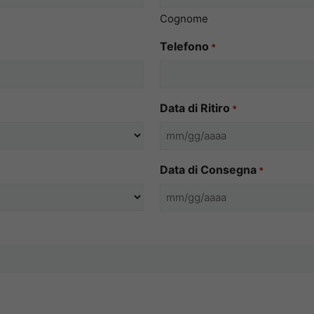
Cognome
Telefono
*
Data di Ritiro
*
MM
slash
Data di Consegna
*
GG
slash
MM
AAAA
slash
GG
slash
AAAA