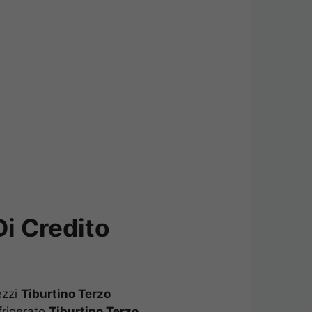
i Credito Tiburtino
rezzi
Tiburtino Terzo
frigerato
Tiburtino Terzo