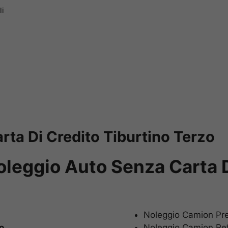
li
ta Di Credito Tiburtino Terzo
oleggio Auto Senza Carta D
Noleggio Camion P
o
Noleggio Camion Re