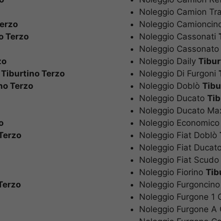
Noleggio Camion Tr
Terzo
Noleggio Camionci
o Terzo
Noleggio Cassonat
Noleggio Cassonat
zo
Noleggio Daily
Tibu
o
Tiburtino Terzo
Noleggio Di Furgon
no Terzo
Noleggio Doblò
Tib
Noleggio Ducato
Ti
Noleggio Ducato M
o
Noleggio Economic
Terzo
Noleggio Fiat Dobl
Noleggio Fiat Duca
Noleggio Fiat Scud
Noleggio Fiorino
Ti
Terzo
Noleggio Furgonci
Noleggio Furgone 1
Noleggio Furgone 