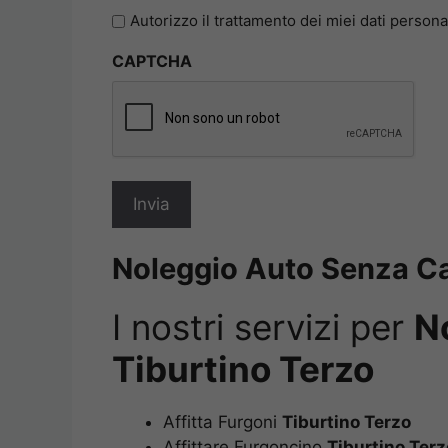
l'informativa
Autorizzo il trattamento dei miei dati persona
sulla
CAPTCHA
privacy
*
Noleggio Auto Senza Car
I nostri servizi per
N
Terzo
Affitta Furgoni
Tiburtino Terzo
Affittare Furgoncino
Tiburtino Terz