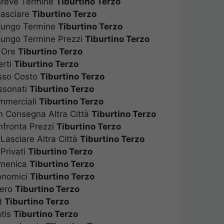
 Breve Termine
Tiburtino Terzo
 Lasciare
Tiburtino Terzo
 Lungo Termine
Tiburtino Terzo
 Lungo Termine Prezzi
Tiburtino Terzo
d Ore
Tiburtino Terzo
perti
Tiburtino Terzo
asso Costo
Tiburtino Terzo
assonati
Tiburtino Terzo
ommerciali
Tiburtino Terzo
on Consegna Altra Città
Tiburtino Terzo
onfronta Prezzi
Tiburtino Terzo
 Lasciare Altra Città
Tiburtino Terzo
 Privati
Tiburtino Terzo
Domenica
Tiburtino Terzo
conomici
Tiburtino Terzo
stero
Tiburtino Terzo
at
Tiburtino Terzo
ratis
Tiburtino Terzo