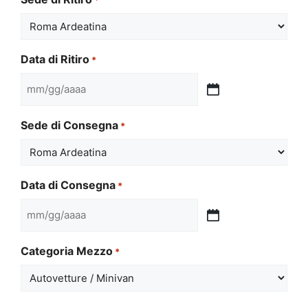
Data di Ritiro
*
MM
slash
Sede di Consegna
*
GG
slash
AAAA
Data di Consegna
*
MM
slash
Categoria Mezzo
*
GG
slash
AAAA