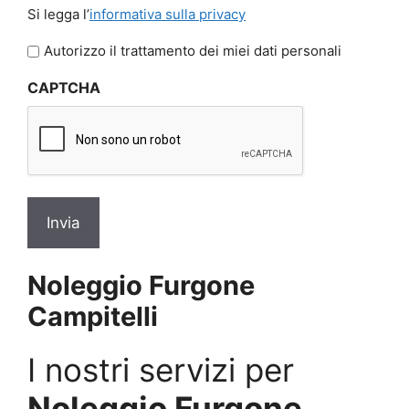
Si
Si legga l’
informativa sulla privacy
legga
l'informativa
Autorizzo il trattamento dei miei dati personali
sulla
CAPTCHA
privacy
*
Noleggio Furgone
Campitelli
I nostri servizi per
Noleggio Furgone