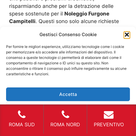
risparmiando anche per la detrazione delle
spese sostenute per il
Noleggio Furgone
Campitelli
. Questi sono solo alcune richieste
che rendono utile il
Noleggio Furgone
Gestisci Consenso Cookie
Campitelli
e di come le ditte che offrono
questo servizio si stanno adeguando ad un
Per fornire le migliori esperienze, utilizziamo tecnologie come i cookie
acquisto di diversi furgoni che variano da un
per memorizzare e/o accedere alle informazioni del dispositivo. Il
consenso a queste tecnologie ci permetterà di elaborare dati come il
uso privato a quello professionale.
Noleggio
comportamento di navigazione o ID unici su questo sito. Non
Furgone Campitelli
e auto sostitutiva Qualsiasi
acconsentire o ritirare il consenso può influire negativamente su alcune
automezzo non è eterno, occorrono molte
caratteristiche e funzioni.
manutenzioni ordinarie e straordinarie che
garantiscono l’ottimizzazione del mezzo che
Accetta
deve essere prestante e funzionale sempre.
Questi interventi sono eseguiti dalle ditte che
Nega
offrono il
Noleggio Furgone Campitelli
.
Controlli meccanici per un motore che riesca a
Visualizza le preferenze
ROMA SUD
ROMA NORD
PREVENTIVO
sopportare qualsiasi sforzo. Controllo sistema
frenante per evitare di perdere il controllo del