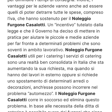
vantaggi per le aziende vanno anche ad essere
quelli di poter detrarre tutte le spese, compreso
l’iva, che hanno sostenuto per il
Noleggio
Furgone Casalotti
. Un “incentivo” tutelato dalla
legge e che il Governo ha deciso di mettere in
pratica per aiutare le piccole e medie aziende
per far fronte a determinati problemi che sono
soventi in ambito lavorativo.
Noleggio Furgone
Casalotti
utili per i catering I servizi di catering
sono una realtà ben consolidata in Italia che sta
aumentando la sua richiesta, ma quando si
hanno dei lavori in esterno oppure si richiede
uno spostamento di determinati arredi o
decorazioni, anch’esse possono incorrere nel
problema “automezzo”. Il
Noleggio Furgone
Casalotti
corre in soccorso ed elimina questo
problema. In base alle necessita della ditta di