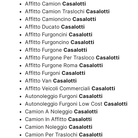
Affitto Camion
Casalotti
Affitto Camion Traslochi
Casalotti
Affitto Camioncino
Casalotti
Affitto Ducato
Casalotti
Affitto Furgoncini
Casalotti
Affitto Furgoncino
Casalotti
Affitto Furgone
Casalotti
Affitto Furgone Per Trasloco
Casalotti
Affitto Furgone Roma
Casalotti
Affitto Furgoni
Casalotti
Affitto Van
Casalotti
Affitto Veicoli Commerciali
Casalotti
Autonoleggio Furgoni
Casalotti
Autonoleggio Furgoni Low Cost
Casalotti
Camion A Noleggio
Casalotti
Camion In Affitto
Casalotti
Camion Noleggio
Casalotti
Camion Per Traslochi
Casalotti