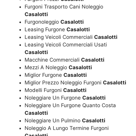
Furgoni Trasporto Cani Noleggio
Casalotti
Furgonoleggio
Casalotti
Leasing Furgone
Casalotti
Leasing Veicoli Commerciali
Casalotti
Leasing Veicoli Commerciali Usati
Casalotti
Macchine Commerciali
Casalotti
Mezzi A Noleggio
Casalotti
Miglior Furgone
Casalotti
Miglior Prezzo Noleggio Furgoni
Casalotti
Modelli Furgoni
Casalotti
Noleggiare Un Furgone
Casalotti
Noleggiare Un Furgone Quanto Costa
Casalotti
Noleggiare Un Pulmino
Casalotti
Noleggio A Lungo Termine Furgoni
Casalotti