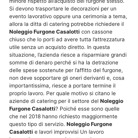
minore rispetto all’acquisto del furgone stesso.
Si devono trasportare le decorazioni per un
evento lavorativo oppure una cerimonia a tema,
allora la ditta di catering potrebbe richiedere il
Noleggio Furgone Casalotti
con cassone
chiuso che lo porti ad avere tutta l’attrezzatura
utile senza un acquisto diretto. In questa
situazione, l’azienda riesce a risparmiare grandi
somme di denaro perché si ha la detrazione
delle spese sostenute per l’affitto del furgone,
non deve sopportare gli oneri derivanti e, cosa
importantissima, riesce a portare termine il
proprio lavoro. Per quale motivo si citano le
aziende di catering per il settore del
Noleggio
Furgone Casalotti
? Poiché esse sono quelle
che nel 2018 hanno richiesto maggiormente
questo tipo di servizio.
Noleggio Furgone
Casalotti
e lavori improvvisi Un lavoro