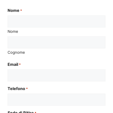
Nome
*
Nome
Cognome
Email
*
Telefono
*
Sede di Ritiro
*