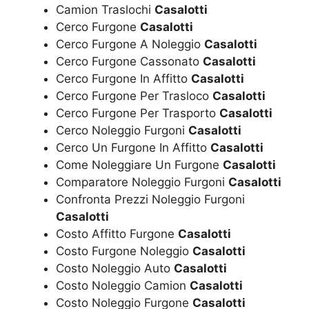
Camion Traslochi
Casalotti
Cerco Furgone
Casalotti
Cerco Furgone A Noleggio
Casalotti
Cerco Furgone Cassonato
Casalotti
Cerco Furgone In Affitto
Casalotti
Cerco Furgone Per Trasloco
Casalotti
Cerco Furgone Per Trasporto
Casalotti
Cerco Noleggio Furgoni
Casalotti
Cerco Un Furgone In Affitto
Casalotti
Come Noleggiare Un Furgone
Casalotti
Comparatore Noleggio Furgoni
Casalotti
Confronta Prezzi Noleggio Furgoni
Casalotti
Costo Affitto Furgone
Casalotti
Costo Furgone Noleggio
Casalotti
Costo Noleggio Auto
Casalotti
Costo Noleggio Camion
Casalotti
Costo Noleggio Furgone
Casalotti