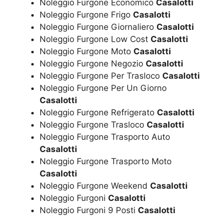
Noleggio Furgone Economico
Casalotti
Noleggio Furgone Frigo
Casalotti
Noleggio Furgone Giornaliero
Casalotti
Noleggio Furgone Low Cost
Casalotti
Noleggio Furgone Moto
Casalotti
Noleggio Furgone Negozio
Casalotti
Noleggio Furgone Per Trasloco
Casalotti
Noleggio Furgone Per Un Giorno
Casalotti
Noleggio Furgone Refrigerato
Casalotti
Noleggio Furgone Trasloco
Casalotti
Noleggio Furgone Trasporto Auto
Casalotti
Noleggio Furgone Trasporto Moto
Casalotti
Noleggio Furgone Weekend
Casalotti
Noleggio Furgoni
Casalotti
Noleggio Furgoni 9 Posti
Casalotti