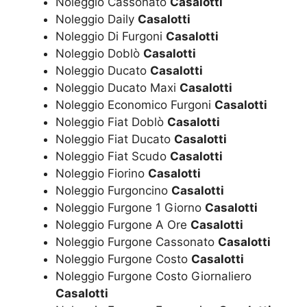
Noleggio Cassonato
Casalotti
Noleggio Daily
Casalotti
Noleggio Di Furgoni
Casalotti
Noleggio Doblò
Casalotti
Noleggio Ducato
Casalotti
Noleggio Ducato Maxi
Casalotti
Noleggio Economico Furgoni
Casalotti
Noleggio Fiat Doblò
Casalotti
Noleggio Fiat Ducato
Casalotti
Noleggio Fiat Scudo
Casalotti
Noleggio Fiorino
Casalotti
Noleggio Furgoncino
Casalotti
Noleggio Furgone 1 Giorno
Casalotti
Noleggio Furgone A Ore
Casalotti
Noleggio Furgone Cassonato
Casalotti
Noleggio Furgone Costo
Casalotti
Noleggio Furgone Costo Giornaliero
Casalotti