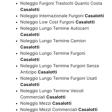
Noleggio Furgoni Traslochi Quanto Costa
Casalotti
Noleggio Internazionale Furgoni
Casalotti
Noleggio Low Cost Furgoni
Casalotti
Noleggio Lungo Termine Autocarri
Casalotti
Noleggio Lungo Termine Camion
Casalotti
Noleggio Lungo Termine Furgoni
Casalotti
Noleggio Lungo Termine Furgoni Senza
Anticipo
Casalotti
Noleggio Lungo Termine Furgoni Usati
Casalotti
Noleggio Lungo Termine Veicoli
Commerciali
Casalotti
Noleggio Mezzi
Casalotti
Noleggio Mezzi Commerciali
Casalotti