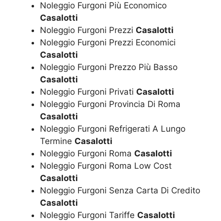
Noleggio Furgoni Più Economico
Casalotti
Noleggio Furgoni Prezzi
Casalotti
Noleggio Furgoni Prezzi Economici
Casalotti
Noleggio Furgoni Prezzo Più Basso
Casalotti
Noleggio Furgoni Privati
Casalotti
Noleggio Furgoni Provincia Di Roma
Casalotti
Noleggio Furgoni Refrigerati A Lungo
Termine
Casalotti
Noleggio Furgoni Roma
Casalotti
Noleggio Furgoni Roma Low Cost
Casalotti
Noleggio Furgoni Senza Carta Di Credito
Casalotti
Noleggio Furgoni Tariffe
Casalotti