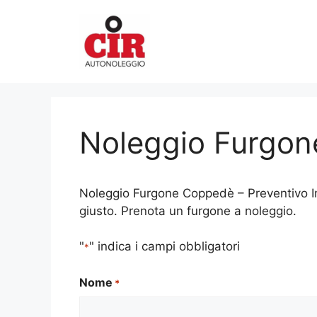
Vai
al
contenuto
Noleggio Furgo
Noleggio Furgone Coppedè – Preventivo Imm
giusto. Prenota un furgone a noleggio.
"
" indica i campi obbligatori
*
Nome
*