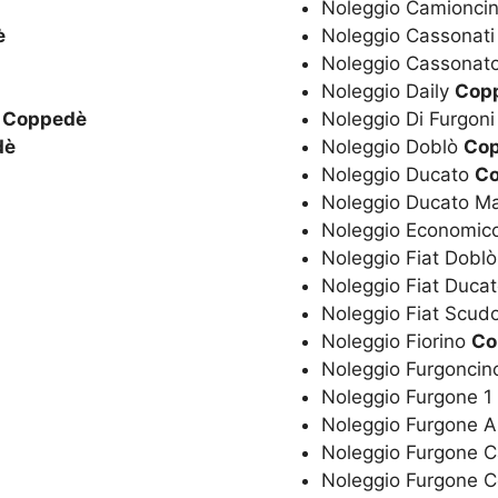
Noleggio Camionci
è
Noleggio Cassonat
Noleggio Cassonat
Noleggio Daily
Cop
o
Coppedè
Noleggio Di Furgon
dè
Noleggio Doblò
Co
Noleggio Ducato
C
Noleggio Ducato M
Noleggio Economic
Noleggio Fiat Dobl
Noleggio Fiat Duca
Noleggio Fiat Scud
Noleggio Fiorino
Co
Noleggio Furgonci
Noleggio Furgone 1
Noleggio Furgone 
Noleggio Furgone 
Noleggio Furgone 