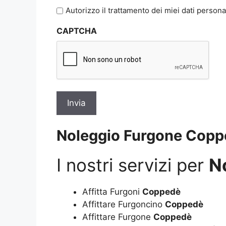
l'informativa
Autorizzo il trattamento dei miei dati persona
sulla
CAPTCHA
privacy
*
Noleggio Furgone Copp
I nostri servizi per
N
Affitta Furgoni
Coppedè
Affittare Furgoncino
Coppedè
Affittare Furgone
Coppedè