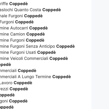
riffe
Coppedè
raslochi Quanto Costa
Coppedè
nale Furgoni
Coppedè
 Furgoni
Coppedè
mine Autocarri
Coppedè
rmine Camion
Coppedè
rmine Furgoni
Coppedè
mine Furgoni Senza Anticipo
Coppedè
mine Furgoni Usati
Coppedè
mine Veicoli Commerciali
Coppedè
ppedè
mmerciali
Coppedè
mmerciali A Lungo Termine
Coppedè
 Lavoro
Coppedè
rezzi
Coppedè
oppedè
rgoni
Coppedè
oppedè