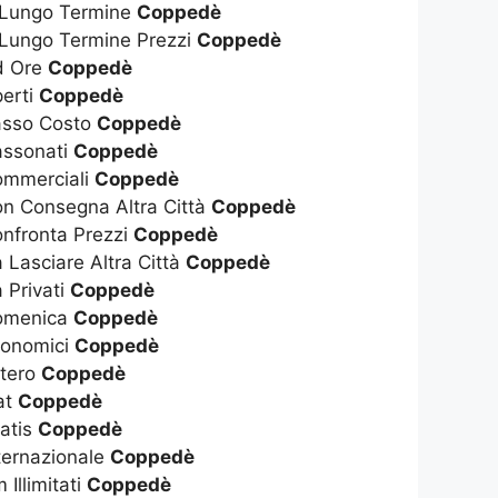
 Lungo Termine
Coppedè
 Lungo Termine Prezzi
Coppedè
d Ore
Coppedè
perti
Coppedè
asso Costo
Coppedè
assonati
Coppedè
ommerciali
Coppedè
on Consegna Altra Città
Coppedè
onfronta Prezzi
Coppedè
 Lasciare Altra Città
Coppedè
 Privati
Coppedè
Domenica
Coppedè
conomici
Coppedè
stero
Coppedè
at
Coppedè
ratis
Coppedè
ternazionale
Coppedè
Illimitati
Coppedè