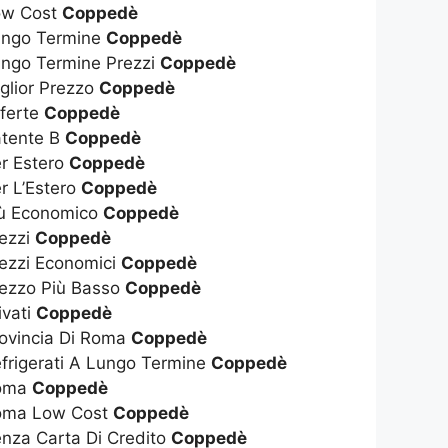
Low Cost
Coppedè
Lungo Termine
Coppedè
ungo Termine Prezzi
Coppedè
glior Prezzo
Coppedè
fferte
Coppedè
atente B
Coppedè
er Estero
Coppedè
r L’Estero
Coppedè
iù Economico
Coppedè
rezzi
Coppedè
rezzi Economici
Coppedè
rezzo Più Basso
Coppedè
ivati
Coppedè
rovincia Di Roma
Coppedè
efrigerati A Lungo Termine
Coppedè
Roma
Coppedè
Roma Low Cost
Coppedè
enza Carta Di Credito
Coppedè