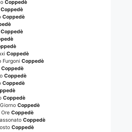
no
Coppedè
i
Coppedè
o
Coppedè
pedè
i
Coppedè
ppedè
oppedè
axi
Coppedè
o Furgoni
Coppedè
ò
Coppedè
to
Coppedè
o
Coppedè
ppedè
no
Coppedè
 Giorno
Coppedè
A Ore
Coppedè
Cassonato
Coppedè
Costo
Coppedè