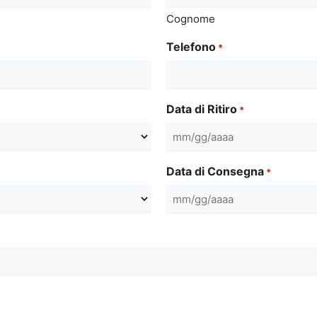
Cognome
Telefono
*
Data di Ritiro
*
MM
slash
Data di Consegna
*
GG
slash
MM
AAAA
slash
GG
slash
AAAA