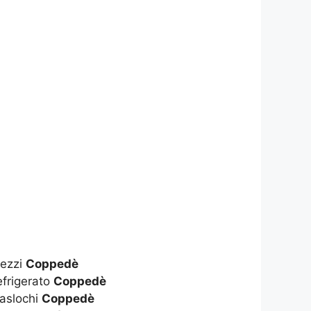
rezzi
Coppedè
frigerato
Coppedè
aslochi
Coppedè