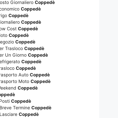
osto Giornaliero
Coppedè
Economico
Coppedè
rigo
Coppedè
iornaliero
Coppedè
Low Cost
Coppedè
Moto
Coppedè
Negozio
Coppedè
er Trasloco
Coppedè
Per Un Giorno
Coppedè
efrigerato
Coppedè
rasloco
Coppedè
rasporto Auto
Coppedè
Trasporto Moto
Coppedè
 Weekend
Coppedè
oppedè
 Posti
Coppedè
 Breve Termine
Coppedè
 Lasciare
Coppedè