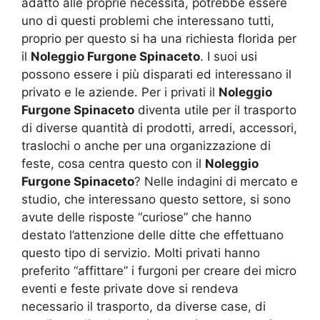
adatto alle proprie necessità, potrebbe essere
uno di questi problemi che interessano tutti,
proprio per questo si ha una richiesta florida per
il
Noleggio Furgone Spinaceto
. I suoi usi
possono essere i più disparati ed interessano il
privato e le aziende. Per i privati il
Noleggio
Furgone Spinaceto
diventa utile per il trasporto
di diverse quantità di prodotti, arredi, accessori,
traslochi o anche per una organizzazione di
feste, cosa centra questo con il
Noleggio
Furgone Spinaceto
? Nelle indagini di mercato e
studio, che interessano questo settore, si sono
avute delle risposte “curiose” che hanno
destato l’attenzione delle ditte che effettuano
questo tipo di servizio. Molti privati hanno
preferito “affittare” i furgoni per creare dei micro
eventi e feste private dove si rendeva
necessario il trasporto, da diverse case, di