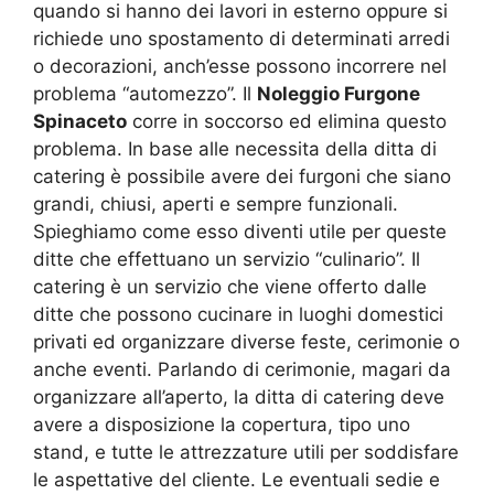
quando si hanno dei lavori in esterno oppure si
richiede uno spostamento di determinati arredi
o decorazioni, anch’esse possono incorrere nel
problema “automezzo”. Il
Noleggio Furgone
Spinaceto
corre in soccorso ed elimina questo
problema. In base alle necessita della ditta di
catering è possibile avere dei furgoni che siano
grandi, chiusi, aperti e sempre funzionali.
Spieghiamo come esso diventi utile per queste
ditte che effettuano un servizio “culinario”. Il
catering è un servizio che viene offerto dalle
ditte che possono cucinare in luoghi domestici
privati ed organizzare diverse feste, cerimonie o
anche eventi. Parlando di cerimonie, magari da
organizzare all’aperto, la ditta di catering deve
avere a disposizione la copertura, tipo uno
stand, e tutte le attrezzature utili per soddisfare
le aspettative del cliente. Le eventuali sedie e