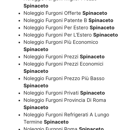
Spinaceto
Noleggio Furgoni Offerte
Spinaceto
Noleggio Furgoni Patente B
Spinaceto
Noleggio Furgoni Per Estero
Spinaceto
Noleggio Furgoni Per L’Estero
Spinaceto
Noleggio Furgoni Più Economico
Spinaceto
Noleggio Furgoni Prezzi
Spinaceto
Noleggio Furgoni Prezzi Economici
Spinaceto
Noleggio Furgoni Prezzo Più Basso
Spinaceto
Noleggio Furgoni Privati
Spinaceto
Noleggio Furgoni Provincia Di Roma
Spinaceto
Noleggio Furgoni Refrigerati A Lungo
Termine
Spinaceto
Noleggio Furgoni Roma
Spinaceto