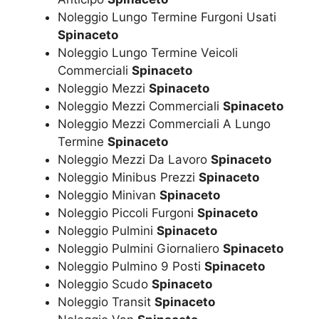
Noleggio Lungo Termine Furgoni Usati
Spinaceto
Noleggio Lungo Termine Veicoli
Commerciali
Spinaceto
Noleggio Mezzi
Spinaceto
Noleggio Mezzi Commerciali
Spinaceto
Noleggio Mezzi Commerciali A Lungo
Termine
Spinaceto
Noleggio Mezzi Da Lavoro
Spinaceto
Noleggio Minibus Prezzi
Spinaceto
Noleggio Minivan
Spinaceto
Noleggio Piccoli Furgoni
Spinaceto
Noleggio Pulmini
Spinaceto
Noleggio Pulmini Giornaliero
Spinaceto
Noleggio Pulmino 9 Posti
Spinaceto
Noleggio Scudo
Spinaceto
Noleggio Transit
Spinaceto