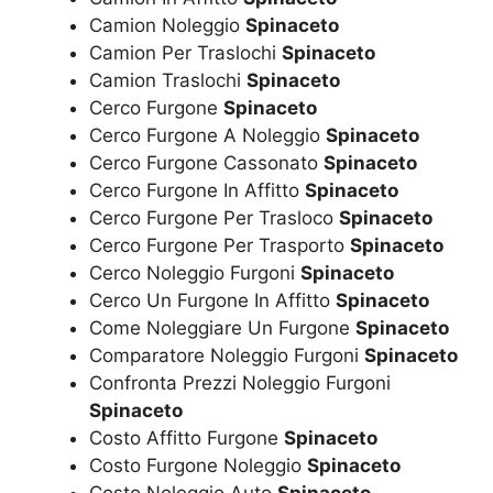
Camion Noleggio
Spinaceto
Camion Per Traslochi
Spinaceto
Camion Traslochi
Spinaceto
Cerco Furgone
Spinaceto
Cerco Furgone A Noleggio
Spinaceto
Cerco Furgone Cassonato
Spinaceto
Cerco Furgone In Affitto
Spinaceto
Cerco Furgone Per Trasloco
Spinaceto
Cerco Furgone Per Trasporto
Spinaceto
Cerco Noleggio Furgoni
Spinaceto
Cerco Un Furgone In Affitto
Spinaceto
Come Noleggiare Un Furgone
Spinaceto
Comparatore Noleggio Furgoni
Spinaceto
Confronta Prezzi Noleggio Furgoni
Spinaceto
Costo Affitto Furgone
Spinaceto
Costo Furgone Noleggio
Spinaceto
Costo Noleggio Auto
Spinaceto