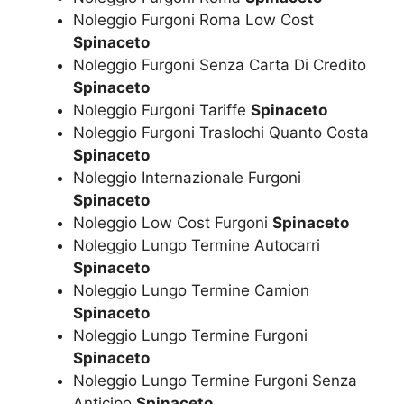
Noleggio Furgoni Roma Low Cost
Spinaceto
Noleggio Furgoni Senza Carta Di Credito
Spinaceto
Noleggio Furgoni Tariffe
Spinaceto
Noleggio Furgoni Traslochi Quanto Costa
Spinaceto
Noleggio Internazionale Furgoni
Spinaceto
Noleggio Low Cost Furgoni
Spinaceto
Noleggio Lungo Termine Autocarri
Spinaceto
Noleggio Lungo Termine Camion
Spinaceto
Noleggio Lungo Termine Furgoni
Spinaceto
Noleggio Lungo Termine Furgoni Senza
Anticipo
Spinaceto