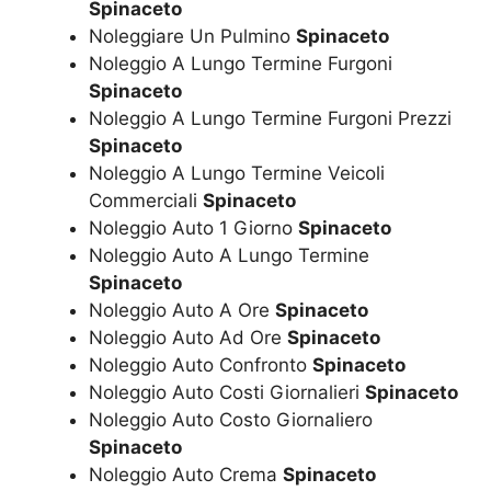
Spinaceto
Noleggiare Un Pulmino
Spinaceto
Noleggio A Lungo Termine Furgoni
Spinaceto
Noleggio A Lungo Termine Furgoni Prezzi
Spinaceto
Noleggio A Lungo Termine Veicoli
Commerciali
Spinaceto
Noleggio Auto 1 Giorno
Spinaceto
Noleggio Auto A Lungo Termine
Spinaceto
Noleggio Auto A Ore
Spinaceto
Noleggio Auto Ad Ore
Spinaceto
Noleggio Auto Confronto
Spinaceto
Noleggio Auto Costi Giornalieri
Spinaceto
Noleggio Auto Costo Giornaliero
Spinaceto
Noleggio Auto Crema
Spinaceto