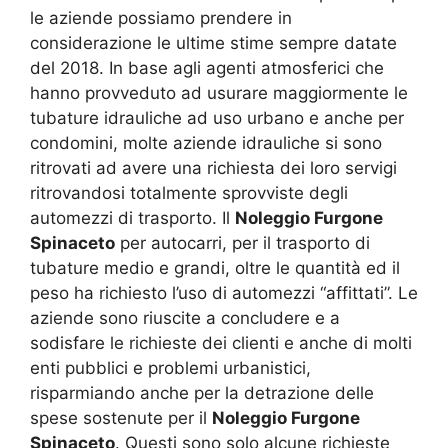
le aziende possiamo prendere in
considerazione le ultime stime sempre datate
del 2018. In base agli agenti atmosferici che
hanno provveduto ad usurare maggiormente le
tubature idrauliche ad uso urbano e anche per
condomini, molte aziende idrauliche si sono
ritrovati ad avere una richiesta dei loro servigi
ritrovandosi totalmente sprovviste degli
automezzi di trasporto. Il
Noleggio Furgone
Spinaceto
per autocarri, per il trasporto di
tubature medio e grandi, oltre le quantità ed il
peso ha richiesto l’uso di automezzi “affittati”. Le
aziende sono riuscite a concludere e a
sodisfare le richieste dei clienti e anche di molti
enti pubblici e problemi urbanistici,
risparmiando anche per la detrazione delle
spese sostenute per il
Noleggio Furgone
Spinaceto
. Questi sono solo alcune richieste