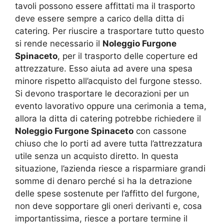
tavoli possono essere affittati ma il trasporto
deve essere sempre a carico della ditta di
catering. Per riuscire a trasportare tutto questo
si rende necessario il
Noleggio Furgone
Spinaceto
, per il trasporto delle coperture ed
attrezzature. Esso aiuta ad avere una spesa
minore rispetto all’acquisto del furgone stesso.
Si devono trasportare le decorazioni per un
evento lavorativo oppure una cerimonia a tema,
allora la ditta di catering potrebbe richiedere il
Noleggio Furgone Spinaceto
con cassone
chiuso che lo porti ad avere tutta l’attrezzatura
utile senza un acquisto diretto. In questa
situazione, l’azienda riesce a risparmiare grandi
somme di denaro perché si ha la detrazione
delle spese sostenute per l’affitto del furgone,
non deve sopportare gli oneri derivanti e, cosa
importantissima, riesce a portare termine il