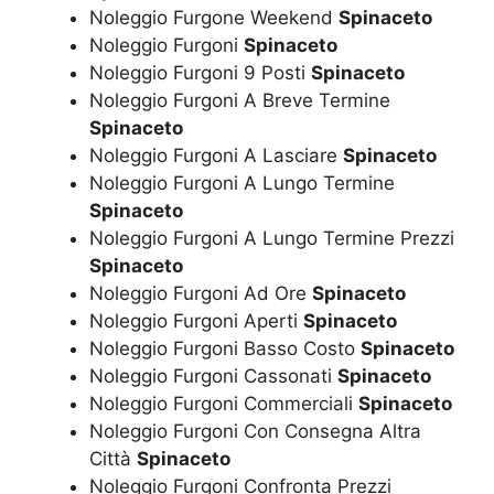
Noleggio Furgone Weekend
Spinaceto
Noleggio Furgoni
Spinaceto
Noleggio Furgoni 9 Posti
Spinaceto
Noleggio Furgoni A Breve Termine
Spinaceto
Noleggio Furgoni A Lasciare
Spinaceto
Noleggio Furgoni A Lungo Termine
Spinaceto
Noleggio Furgoni A Lungo Termine Prezzi
Spinaceto
Noleggio Furgoni Ad Ore
Spinaceto
Noleggio Furgoni Aperti
Spinaceto
Noleggio Furgoni Basso Costo
Spinaceto
Noleggio Furgoni Cassonati
Spinaceto
Noleggio Furgoni Commerciali
Spinaceto
Noleggio Furgoni Con Consegna Altra
Città
Spinaceto
Noleggio Furgoni Confronta Prezzi