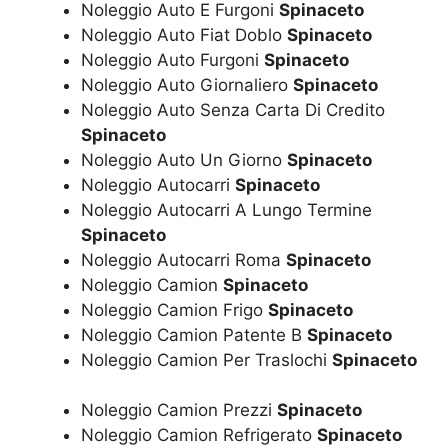
Noleggio Auto E Furgoni
Spinaceto
Noleggio Auto Fiat Doblo
Spinaceto
Noleggio Auto Furgoni
Spinaceto
Noleggio Auto Giornaliero
Spinaceto
Noleggio Auto Senza Carta Di Credito
Spinaceto
Noleggio Auto Un Giorno
Spinaceto
Noleggio Autocarri
Spinaceto
Noleggio Autocarri A Lungo Termine
Spinaceto
Noleggio Autocarri Roma
Spinaceto
Noleggio Camion
Spinaceto
Noleggio Camion Frigo
Spinaceto
Noleggio Camion Patente B
Spinaceto
Noleggio Camion Per Traslochi
Spinaceto
Noleggio Camion Prezzi
Spinaceto
Noleggio Camion Refrigerato
Spinaceto