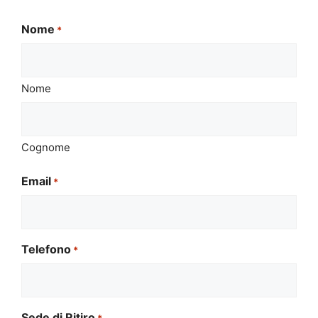
Nome
*
Nome
Cognome
Email
*
Telefono
*
Sede di Ritiro
*