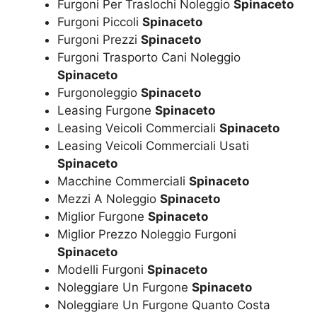
Furgoni Per Traslochi Noleggio
Spinaceto
Furgoni Piccoli
Spinaceto
Furgoni Prezzi
Spinaceto
Furgoni Trasporto Cani Noleggio
Spinaceto
Furgonoleggio
Spinaceto
Leasing Furgone
Spinaceto
Leasing Veicoli Commerciali
Spinaceto
Leasing Veicoli Commerciali Usati
Spinaceto
Macchine Commerciali
Spinaceto
Mezzi A Noleggio
Spinaceto
Miglior Furgone
Spinaceto
Miglior Prezzo Noleggio Furgoni
Spinaceto
Modelli Furgoni
Spinaceto
Noleggiare Un Furgone
Spinaceto
Noleggiare Un Furgone Quanto Costa