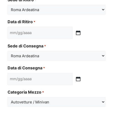
Data di Ritiro
*
MM
slash
Sede di Consegna
*
GG
slash
AAAA
Data di Consegna
*
MM
slash
Categoria Mezzo
*
GG
slash
AAAA