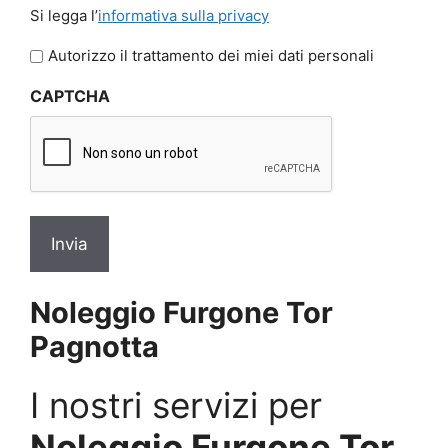
Si
Si legga l’
informativa sulla privacy
legga
l'informativa
Autorizzo il trattamento dei miei dati personali
sulla
CAPTCHA
privacy
*
Noleggio Furgone Tor
Pagnotta
I nostri servizi per
Noleggio Furgone Tor