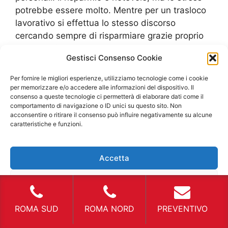
potrebbe essere molto. Mentre per un trasloco
lavorativo si effettua lo stesso discorso
cercando sempre di risparmiare grazie proprio
al
Noleggio Furgone Tor Pagnotta
. Ovviamente
Gestisci Consenso Cookie
esso è utile anche per diverse motivazioni che
dipendono sempre dagli usi che sono necessari
Per fornire le migliori esperienze, utilizziamo tecnologie come i cookie
al cliente finale. Sicuramente si ha la possibilità
per memorizzare e/o accedere alle informazioni del dispositivo. Il
consenso a queste tecnologie ci permetterà di elaborare dati come il
di usare diversi tipi di modelli che possono
comportamento di navigazione o ID unici su questo sito. Non
essere ottimali per le necessità improvvise a cui
acconsentire o ritirare il consenso può influire negativamente su alcune
andare incontro. Rimanendo in tema uso
caratteristiche e funzioni.
improvviso per le aziende possiamo prendere in
considerazione le ultime stime sempre datate
Accetta
del 2018. In base agli agenti atmosferici che
hanno provveduto ad usurare maggiormente le
Nega
tubature idrauliche ad uso urbano e anche per
condomini, molte aziende idrauliche si sono
Visualizza le preferenze
ROMA SUD
ROMA NORD
PREVENTIVO
ritrovati ad avere una richiesta dei loro servigi
ritrovandosi totalmente sprovviste degli