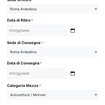
Data di Ritiro
*
MM
slash
Sede di Consegna
*
GG
slash
AAAA
Data di Consegna
*
MM
slash
Categoria Mezzo
*
GG
slash
AAAA