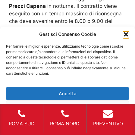
Prezzi Capena
in notturna. Il contratto viene
eseguito con un tempo massimo di riconsegna
che deve avvenire entro le 8.00 o 9.00 del
mattino, dipende dall’orario di apertura
Gestisci Consenso Cookie
dell’agenzia di noleggio, ed è possibile ritirare il
proprio
Noleggio Furgoni Prezzi Capena
che si
Per fornire le migliori esperienze, utilizziamo tecnologie come i cookie
aggirano intorno alle 40 euro a notte. Non è
per memorizzare e/o accedere alle informazioni del dispositivo. Il
consenso a queste tecnologie ci permetterà di elaborare dati come il
possibile avere solo dei canoni notturni perché
comportamento di navigazione o ID unici su questo sito. Non
si spenderebbero più soldi di benzina, pratiche
acconsentire o ritirare il consenso può influire negativamente su alcune
e anche di tempo. Questo è un contratto
caratteristiche e funzioni.
esclusivo che viene eseguito giornalmente e
richiede un impiego per determinate professioni
Accetta
che hanno necessita di un
Noleggio Furgoni
Prezzi Capena
che siano comunque
Nega
convenienti. Rimane comunque utile anche per
privati che preferiscono eseguire il loro trasloco
Visualizza le preferenze
ROMA SUD
ROMA NORD
PREVENTIVO
o spostamento in notturna per non avere
problemi di traffico o che siano bloccati a causa