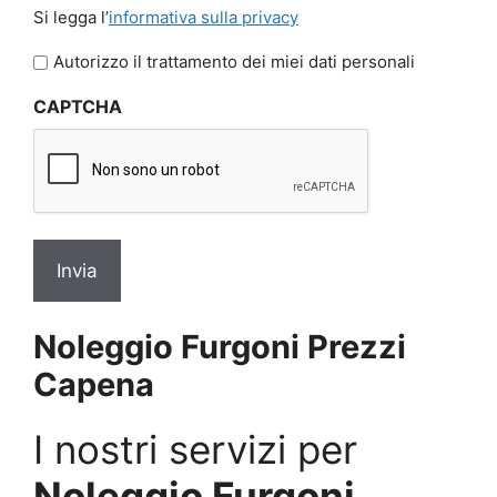
Si
Si legga l’
informativa sulla privacy
legga
l'informativa
Autorizzo il trattamento dei miei dati personali
sulla
CAPTCHA
privacy
*
Noleggio Furgoni Prezzi
Capena
I nostri servizi per
Noleggio Furgoni