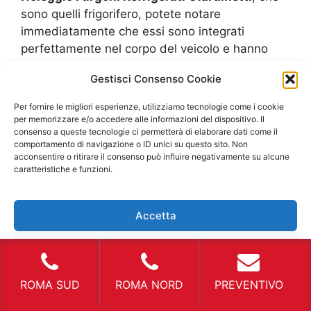
sono quelli frigorifero, potete notare
immediatamente che essi sono integrati
perfettamente nel corpo del veicolo e hanno
una line di design, maggiormente armonica, ma
Gestisci Consenso Cookie
offrono temperature sotto lo 0° gradi. Essi sono
costruiti integrati nel veicolo poiché la loro
Per fornire le migliori esperienze, utilizziamo tecnologie come i cookie
struttura di raffreddamento richiede una forza
per memorizzare e/o accedere alle informazioni del dispositivo. Il
consenso a queste tecnologie ci permetterà di elaborare dati come il
del motore refrigerante maggiore che viene
comportamento di navigazione o ID unici su questo sito. Non
unito al motore stesso, quindi si ha una valida
acconsentire o ritirare il consenso può influire negativamente su alcune
temperatura senza aver il problema del motore.
caratteristiche e funzioni.
Noleggio Furgoni Refrigerati Giardinetti
rotture improvvise I problemi che si presentano
Accetta
spesso in queste tipologie di furgoni refrigeranti,
sono quelli che interessano le tubazioni per la
Nega
modifica della temperatura. Sintetizzando
possiamo dire che si tratta di un impianto
Visualizza le preferenze
ROMA SUD
ROMA NORD
PREVENTIVO
idraulico simile a quelli che sono presenti negli
impianti di riscaldamento che possediamo in