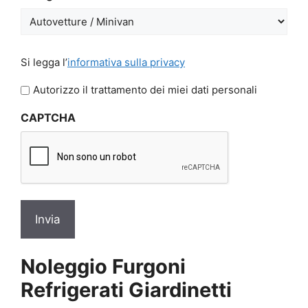
GG
slash
AAAA
Si
Si legga l’
informativa sulla privacy
legga
l'informativa
Autorizzo il trattamento dei miei dati personali
sulla
CAPTCHA
privacy
*
Noleggio Furgoni
Refrigerati Giardinetti