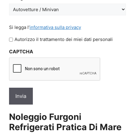
GG
slash
AAAA
Si
Si legga l’
informativa sulla privacy
legga
l'informativa
Autorizzo il trattamento dei miei dati personali
sulla
CAPTCHA
privacy
*
Noleggio Furgoni
Refrigerati Pratica Di Mare