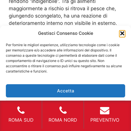
rendono “indigeribile”. Tra gli alimenti
maggiormente a rischio si ritrova il pesce che,
giungendo scongelato, ha una reazione di
deterioramento interno non visibile in esterno.
La classe C è quella maggiormente usata per
Gestisci Consenso Cookie
cibi surgelati con idrogeno è raggiunge i -20°
gradi. Essa viene preferita proprio per le lunghe
Per fornire le migliori esperienze, utilizziamo tecnologie come i cookie
per memorizzare e/o accedere alle informazioni del dispositivo. Il
percorrenze di diversi carichi e quindi rimane
consenso a queste tecnologie ci permetterà di elaborare dati come il
quello maggiormente utile per dei carichi di
comportamento di navigazione o ID unici su questo sito. Non
acconsentire o ritirare il consenso può influire negativamente su alcune
grandi dimensioni o per alimenti specifici. Oltre
caratteristiche e funzioni.
alle classi di appartenenza deve essere
presente anche la sigla IR, Isotermico
Rinforzato, che omologa questi trasporti avendo
Accetta
la sicurezza che tutta la cella frigorifera sia
stata controllata e ispezionata per mantenere
Nega
una temperatura ideale. Essa conferma anche
Visualizza le preferenze
che l’isolamento termico, punto fondamentale
ROMA SUD
ROMA NORD
PREVENTIVO
per una corretta temperatura uniforme, è