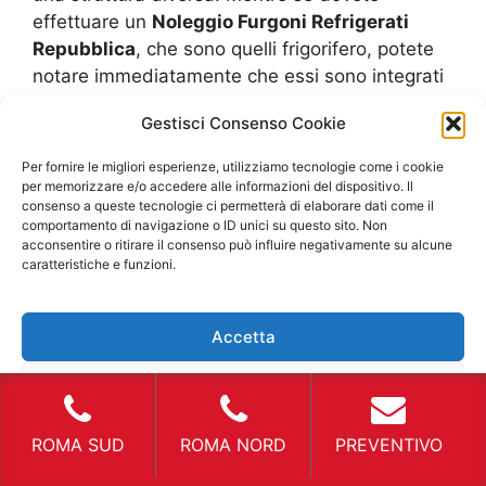
effettuare un
Noleggio Furgoni Refrigerati
Repubblica
, che sono quelli frigorifero, potete
notare immediatamente che essi sono integrati
perfettamente nel corpo del veicolo e hanno
Gestisci Consenso Cookie
una line di design, maggiormente armonica, ma
offrono temperature sotto lo 0° gradi. Essi sono
Per fornire le migliori esperienze, utilizziamo tecnologie come i cookie
costruiti integrati nel veicolo poiché la loro
per memorizzare e/o accedere alle informazioni del dispositivo. Il
consenso a queste tecnologie ci permetterà di elaborare dati come il
struttura di raffreddamento richiede una forza
comportamento di navigazione o ID unici su questo sito. Non
del motore refrigerante maggiore che viene
acconsentire o ritirare il consenso può influire negativamente su alcune
unito al motore stesso, quindi si ha una valida
caratteristiche e funzioni.
temperatura senza aver il problema del motore.
Noleggio Furgoni Refrigerati Repubblica
Accetta
rotture improvvise I problemi che si presentano
spesso in queste tipologie di furgoni refrigeranti,
Nega
sono quelli che interessano le tubazioni per la
modifica della temperatura. Sintetizzando
Visualizza le preferenze
ROMA SUD
ROMA NORD
PREVENTIVO
possiamo dire che si tratta di un impianto
idraulico simile a quelli che sono presenti negli