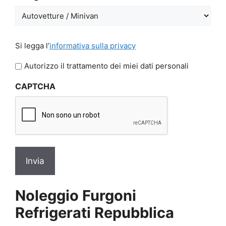
GG
slash
AAAA
Si
Si legga l’
informativa sulla privacy
legga
l'informativa
Autorizzo il trattamento dei miei dati personali
sulla
CAPTCHA
privacy
*
Noleggio Furgoni
Refrigerati Repubblica