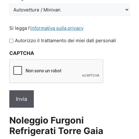
GG
slash
AAAA
Si
Si legga l’
informativa sulla privacy
legga
l'informativa
Autorizzo il trattamento dei miei dati personali
sulla
CAPTCHA
privacy
*
Noleggio Furgoni
Refrigerati Torre Gaia