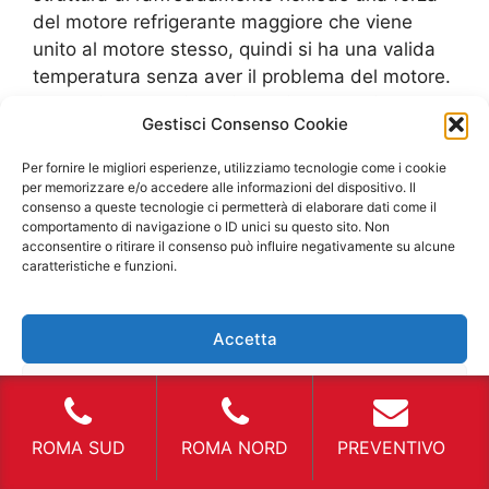
del motore refrigerante maggiore che viene
unito al motore stesso, quindi si ha una valida
temperatura senza aver il problema del motore.
Noleggio Furgoni Refrigerati Torre Gaia
rotture
Gestisci Consenso Cookie
improvvise I problemi che si presentano spesso
in queste tipologie di furgoni refrigeranti, sono
Per fornire le migliori esperienze, utilizziamo tecnologie come i cookie
quelli che interessano le tubazioni per la
per memorizzare e/o accedere alle informazioni del dispositivo. Il
consenso a queste tecnologie ci permetterà di elaborare dati come il
modifica della temperatura. Sintetizzando
comportamento di navigazione o ID unici su questo sito. Non
possiamo dire che si tratta di un impianto
acconsentire o ritirare il consenso può influire negativamente su alcune
idraulico simile a quelli che sono presenti negli
caratteristiche e funzioni.
impianti di riscaldamento che possediamo in
casa. Funzionano con un motore refrigerante
Accetta
che riesce a mantenere le temperature costanti.
I tubi che apportano il “freddo” devono essere
Nega
supervisionati da un professionista poiché essi
si possono intasare per delle ostruzioni e quindi
Visualizza le preferenze
ROMA SUD
ROMA NORD
PREVENTIVO
non avere una dispersione di “freddo”
omogenea. Si nota il danno proprio dalla