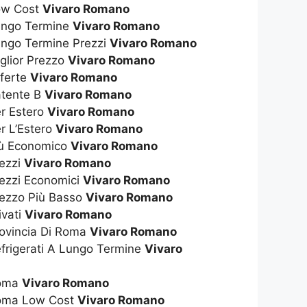
Low Cost
Vivaro Romano
Lungo Termine
Vivaro Romano
ungo Termine Prezzi
Vivaro Romano
glior Prezzo
Vivaro Romano
fferte
Vivaro Romano
atente B
Vivaro Romano
er Estero
Vivaro Romano
r L’Estero
Vivaro Romano
iù Economico
Vivaro Romano
rezzi
Vivaro Romano
rezzi Economici
Vivaro Romano
rezzo Più Basso
Vivaro Romano
ivati
Vivaro Romano
rovincia Di Roma
Vivaro Romano
efrigerati A Lungo Termine
Vivaro
Roma
Vivaro Romano
Roma Low Cost
Vivaro Romano