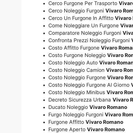
Cerco Furgone Per Trasporto
Viva
Cerco Noleggio Furgoni
Vivaro Ro
Cerco Un Furgone In Affitto
Vivaro
Come Noleggiare Un Furgone
Viva
Comparatore Noleggio Furgoni
Viv
Confronta Prezzi Noleggio Furgoni
Costo Affitto Furgone
Vivaro Roma
Costo Furgone Noleggio
Vivaro R
Costo Noleggio Auto
Vivaro Roma
Costo Noleggio Camion
Vivaro Ro
Costo Noleggio Furgone
Vivaro R
Costo Noleggio Furgone Al Giorno
Costo Noleggio Minibus
Vivaro Ro
Decreto Sicurezza Urbana
Vivaro 
Ducato Noleggio
Vivaro Romano
Furgo Noleggio Furgoni
Vivaro Ro
Furgone Affitto
Vivaro Romano
Furgone Aperto
Vivaro Romano