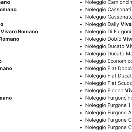
mano
Noleggio Camionci
Romano
Noleggio Cassonat
Noleggio Cassonat
no
Noleggio Daily
Viv
o
Vivaro Romano
Noleggio Di Furgon
 Romano
Noleggio Doblò
Viv
Noleggio Ducato
Vi
Noleggio Ducato M
o
Noleggio Economic
omano
Noleggio Fiat Dobl
Noleggio Fiat Duca
Noleggio Fiat Scud
Noleggio Fiorino
Vi
omano
Noleggio Furgonci
Noleggio Furgone 1
Noleggio Furgone 
Noleggio Furgone 
Noleggio Furgone 