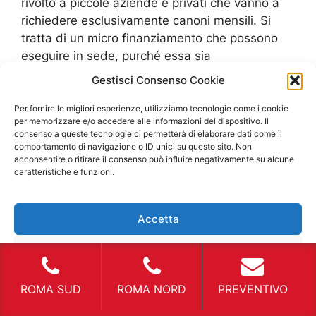
rivolto a piccole aziende e privati che vanno a
richiedere esclusivamente canoni mensili. Si
tratta di un micro finanziamento che possono
eseguire in sede, purché essa sia
convenzionata, con una agenzia di prestiti che
Gestisci Consenso Cookie
sia legale. Il massimo che si può richiedere,
poiché la legge è già intervenuta per limitare
Per fornire le migliori esperienze, utilizziamo tecnologie come i cookie
per memorizzare e/o accedere alle informazioni del dispositivo. Il
questo tipo di problema, è di 1.000 euro e si
consenso a queste tecnologie ci permetterà di elaborare dati come il
deve presentare una busta paga reale, per
comportamento di navigazione o ID unici su questo sito. Non
acconsentire o ritirare il consenso può influire negativamente su alcune
quanto riguarda i privati, e delle referenze
caratteristiche e funzioni.
valide per quanto riguarda le aziende. Si tratta
di un metodo non molto usato ma che è una
valida alternativa al pagamento cash.
Accetta
Naturalmente i clienti che usufruiscono di
questo metodo di pagamento andranno a
Nega
pagare degli interessi, come un qualsiasi
Visualizza le preferenze
finanziamento, ed è meglio valutare se l’affitto
ROMA SUD
ROMA NORD
PREVENTIVO
di veicoli commerciali sia necessario. Certo se si