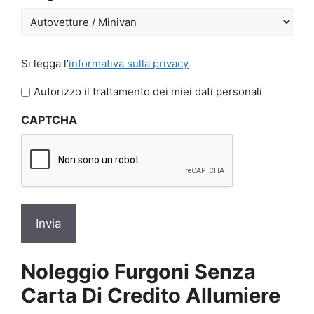
GG
slash
AAAA
Si
Si legga l’
informativa sulla privacy
legga
l'informativa
Autorizzo il trattamento dei miei dati personali
sulla
CAPTCHA
privacy
*
Noleggio Furgoni Senza
Carta Di Credito Allumiere