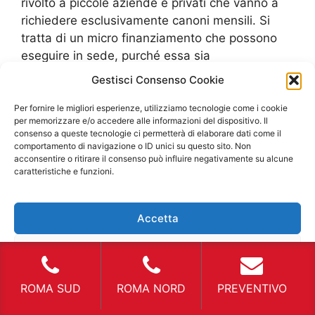
rivolto a piccole aziende e privati che vanno a
richiedere esclusivamente canoni mensili. Si
tratta di un micro finanziamento che possono
eseguire in sede, purché essa sia
convenzionata, con una agenzia di prestiti che
Gestisci Consenso Cookie
sia legale. Il massimo che si può richiedere,
poiché la legge è già intervenuta per limitare
Per fornire le migliori esperienze, utilizziamo tecnologie come i cookie
per memorizzare e/o accedere alle informazioni del dispositivo. Il
questo tipo di problema, è di 1.000 euro e si
consenso a queste tecnologie ci permetterà di elaborare dati come il
deve presentare una busta paga reale, per
comportamento di navigazione o ID unici su questo sito. Non
acconsentire o ritirare il consenso può influire negativamente su alcune
quanto riguarda i privati, e delle referenze
caratteristiche e funzioni.
valide per quanto riguarda le aziende. Si tratta
di un metodo non molto usato ma che è una
valida alternativa al pagamento cash.
Accetta
Naturalmente i clienti che usufruiscono di
questo metodo di pagamento andranno a
Nega
pagare degli interessi, come un qualsiasi
Visualizza le preferenze
finanziamento, ed è meglio valutare se l’affitto
ROMA SUD
ROMA NORD
PREVENTIVO
di veicoli commerciali sia necessario. Certo se si