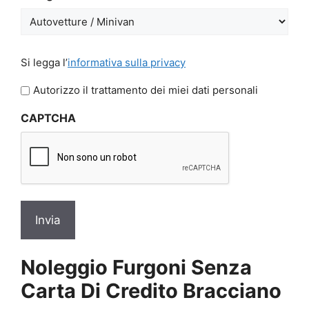
GG
slash
AAAA
Si
Si legga l’
informativa sulla privacy
legga
l'informativa
Autorizzo il trattamento dei miei dati personali
sulla
CAPTCHA
privacy
*
Noleggio Furgoni Senza
Carta Di Credito Bracciano