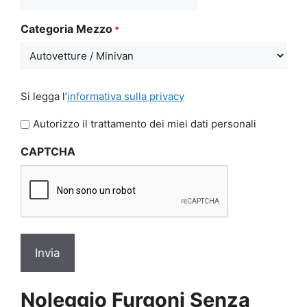
MM
slash
Categoria Mezzo
*
GG
slash
AAAA
Si
Si legga l’
informativa sulla privacy
legga
l'informativa
Autorizzo il trattamento dei miei dati personali
sulla
CAPTCHA
privacy
*
Noleggio Furgoni Senza