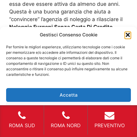
essa deve essere attiva da almeno due anni.
Questa è una buona garanzia che aiuta a
“convincere” l’agenzia di noleggio a rilasciare il
Noleggio Furgoni Senza Carta Di Credito
Grottaperfetta
. Inoltre, potrebbe essere
Gestisci Consenso Cookie
richiesta anche la stipula di una diversa
Per fornire le migliori esperienze, utilizziamo tecnologie come i cookie
assicurazione, quella che tutela da furti, incendi
per memorizzare e/o accedere alle informazioni del dispositivo. Il
o incidenti. Mentre l’altra, che interessa
consenso a queste tecnologie ci permetterà di elaborare dati come il
comportamento di navigazione o ID unici su questo sito. Non
direttamente il veicolo, rimane come costo
acconsentire o ritirare il consenso può influire negativamente su alcune
sostenuto dall’agenzia. Solitamente essa viene
caratteristiche e funzioni.
richiesta ma il cliente può anche decidere di
non firmarla, con il
Noleggio Furgoni Senza
Accetta
Carta Di Credito Grottaperfetta
diventa una
richiesta assolutamente obbligatoria.
Nega
Attualmente il
Noleggio Furgoni Senza Carta Di
Credito Grottaperfetta
è stato vietato in
Visualizza le preferenze
ROMA SUD
ROMA NORD
PREVENTIVO
moltissime agenzie proprio perché la tutela è
scarsa e, negli anni passati, si sono avuti