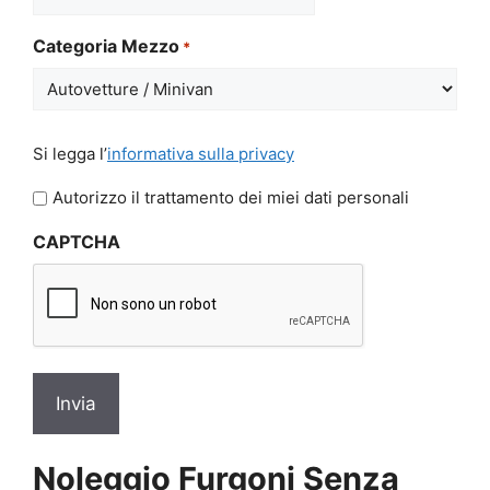
MM
slash
Categoria Mezzo
*
GG
slash
AAAA
Si
Si legga l’
informativa sulla privacy
legga
l'informativa
Autorizzo il trattamento dei miei dati personali
sulla
CAPTCHA
privacy
*
Noleggio Furgoni Senza