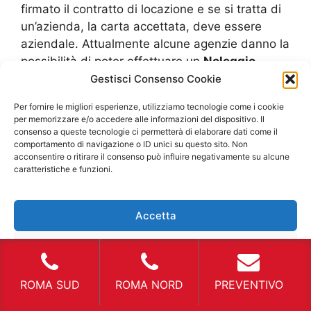
firmato il contratto di locazione e se si tratta di
un’azienda, la carta accettata, deve essere
aziendale. Attualmente alcune agenzie danno la
possibilità di poter effettuare un
Noleggio
Furgoni Senza Carta Di Credito Mazzano
Gestisci Consenso Cookie
Romano
ma con determinate caratteristiche
Per fornire le migliori esperienze, utilizziamo tecnologie come i cookie
che variano anche da cliente a cliente e,
per memorizzare e/o accedere alle informazioni del dispositivo. Il
soprattutto, da veicolo a veicolo. Nel senso che
consenso a queste tecnologie ci permetterà di elaborare dati come il
comportamento di navigazione o ID unici su questo sito. Non
per i veicoli molto costosi, di ultima
acconsentire o ritirare il consenso può influire negativamente su alcune
immatricolazione oppure a emissioni zero, è
caratteristiche e funzioni.
possibile che esso non venga accettato, nel
senso che si paga solo con carta di credito ma
Accetta
per il
Noleggio Furgoni Senza Carta Di Credito
Mazzano Romano
di altri modelli è possibile. I
Nega
metodi di pagamento alternativi possono essere
cash e mai tramite assegno, questo è una
Visualizza le preferenze
ROMA SUD
ROMA NORD
PREVENTIVO
richiesta chiara in tutte le agenzie di noleggio.
Proprio perché si devono tutelare per clienti che