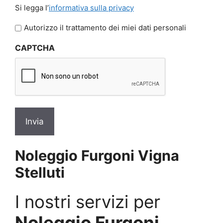
Si
Si legga l’
informativa sulla privacy
legga
l'informativa
Autorizzo il trattamento dei miei dati personali
sulla
CAPTCHA
privacy
*
Noleggio Furgoni Vigna
Stelluti
I nostri servizi per
Noleggio Furgoni