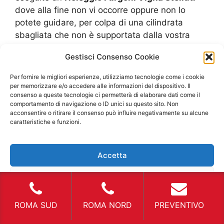
dove alla fine non vi occorre oppure non lo
potete guidare, per colpa di una cilindrata
sbagliata che non è supportata dalla vostra
patente, avrete solo eseguito una spesa che
Gestisci Consenso Cookie
non è rimborsabile. Ogni contratto a noleggio
non è estinguibile perché avete avuto dei
Per fornire le migliori esperienze, utilizziamo tecnologie come i cookie
ripensamenti o perché esso non vi occorre più,
per memorizzare e/o accedere alle informazioni del dispositivo. Il
consenso a queste tecnologie ci permetterà di elaborare dati come il
quindi dovete essere decisi e sapere
comportamento di navigazione o ID unici su questo sito. Non
esattamente quale sia l’uso che ne farete.
acconsentire o ritirare il consenso può influire negativamente su alcune
Inoltre, se si tratta di un lavoro meglio cercare di
caratteristiche e funzioni.
avere una sorta di programmazione in modo
che lo potete usare al meglio in ogni momento
Accetta
delle ore lavorative. Il
Noleggio Furgoni Vigna
Stelluti
è una realtà consolidata che sta
Nega
avendo una richiesta notevole sul mercato tanto
che si valutano anche scelte alternative di
Visualizza le preferenze
ROMA SUD
ROMA NORD
PREVENTIVO
contratti per venire incontro alle esigenze più
disparate.
Noleggio Furgoni Vigna Stelluti
, le