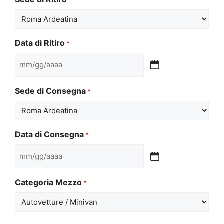
Data di Ritiro
*
MM
slash
Sede di Consegna
*
GG
slash
AAAA
Data di Consegna
*
MM
slash
Categoria Mezzo
*
GG
slash
AAAA