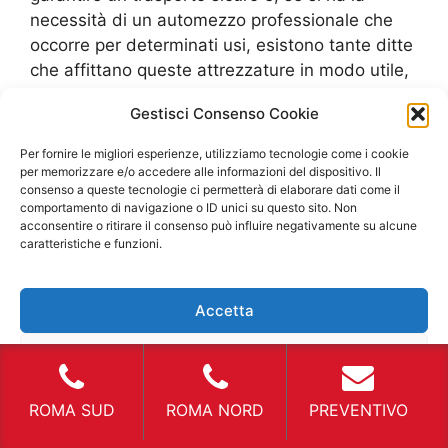
necessità di un automezzo professionale che
occorre per determinati usi, esistono tante ditte
che affittano queste attrezzature in modo utile,
pratico e soprattutto veloce. I guasti e le rotture
Gestisci Consenso Cookie
improvvise sui propri mezzi di trasporto
possono essere frequenti specialmente a causa
Per fornire le migliori esperienze, utilizziamo tecnologie come i cookie
di una manutenzione scarsa oppure per grandi
per memorizzare e/o accedere alle informazioni del dispositivo. Il
consenso a queste tecnologie ci permetterà di elaborare dati come il
tratti di percorrenza, ma ciò non toglie che essi
comportamento di navigazione o ID unici su questo sito. Non
sono indispensabili e quindi occorre sempre
acconsentire o ritirare il consenso può influire negativamente su alcune
riuscire ad avere una soluzione nell’immediato
caratteristiche e funzioni.
per portare a termine il proprio lavoro.
Furgone
Noleggio Allumiere
per evento La creazione di
Accetta
un evento è sempre molto complessa.
Occorrono diverse doti organizzative e anche
Nega
sapere quali siano gli effettivi costi da
sostenere. Anche se si è dei privati, che
Visualizza le preferenze
ROMA SUD
ROMA NORD
PREVENTIVO
vogliono avere una festa di compleanno oppure
creare una cena di lavoro all’aperto, si possono