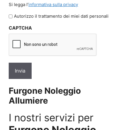
Si
Si legga l’
informativa sulla privacy
legga
l'informativa
Autorizzo il trattamento dei miei dati personali
sulla
CAPTCHA
privacy
*
Furgone Noleggio
Allumiere
I nostri servizi per
Furgone Noleggio