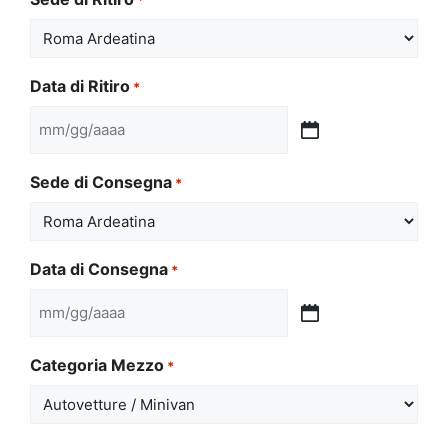
Data di Ritiro
*
MM
slash
Sede di Consegna
*
GG
slash
AAAA
Data di Consegna
*
MM
slash
Categoria Mezzo
*
GG
slash
AAAA