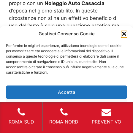
proprio con un
Noleggio Auto Casaccia
d’epoca nel giorno stabilito. In queste
circostanze non si ha un effettivo beneficio di
uso dell’auto è solo una questione estetica ma
che rende reale anche i momenti più particolari.
Gestisci Consenso Cookie
Esistono delle agenzie che offrono questi tipi di
Per fornire le migliori esperienze, utilizziamo tecnologie come i cookie
autovetture che possono rendere speciali
per memorizzare e/o accedere alle informazioni del dispositivo. Il
cerimonie e compleanni.
Noleggio Auto
consenso a queste tecnologie ci permetterà di elaborare dati come il
comportamento di navigazione o ID unici su questo sito. Non
Casaccia
utilità in città Per quanto riguarda
acconsentire o ritirare il consenso può influire negativamente su alcune
l’uso effettivo ed utile di un servizio di
Noleggio
caratteristiche e funzioni.
Auto Casaccia
si deve parlare del beneficio
effettivo. Il
Noleggio Auto Casaccia
diventa
Accetta
utilissimo per i turisti che sono giunti dall’estero
per visitare i luoghi maggiormente famosi in
Nega
Italia. Nonostante i servizi pubblici possano
essere ottimali, come ci si allontana dal centro
Visualizza le preferenze
ROMA SUD
ROMA NORD
PREVENTIVO
città si rischia di rimanere a piedi. Per avere
sempre un veicolo a propria disposizione è