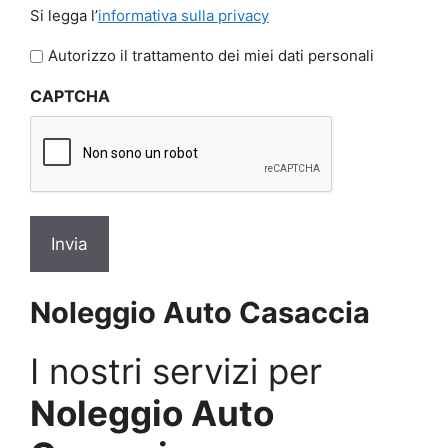
Si
Si legga l’
informativa sulla privacy
legga
l'informativa
Autorizzo il trattamento dei miei dati personali
sulla
CAPTCHA
privacy
*
Noleggio Auto Casaccia
I nostri servizi per
Noleggio Auto