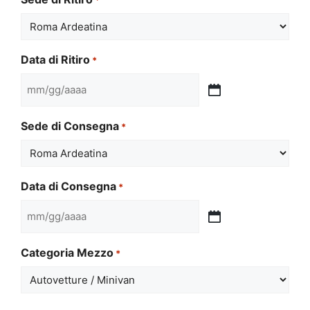
Data di Ritiro
*
MM
slash
Sede di Consegna
*
GG
slash
AAAA
Data di Consegna
*
MM
slash
Categoria Mezzo
*
GG
slash
AAAA